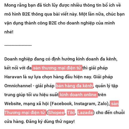
Mong rằng bạn đã tích lũy được nhiều thông tin bổ ích về
mô hình B2E thông qua bài viết này. Một lần nữa, chúc bạn
vận dụng thành công B2E cho doanh nghiệp của mình
nhé!
-------------------
Doanh nghiệp đang có định hướng kinh doanh đa kênh,
kết nối với đa
sàn thương mại điện tử
thì giải pháp
Haravan là sự lựa chọn hàng đầu hiện nay. Giải pháp
Omnichannel - giải pháp
bán hàng đa kênh
, quản lý tập
trung giúp tối ưu hiệu suất
kinh doanh online
trên
Website, mạng xã hội (Facebook, Instagram, Zalo),
sàn
Thương mại điện tử
(
Shopee
,
Tiki
,
Lazada
) cho đến chuỗi
cửa hàng. Đăng ký dùng thử ngay!