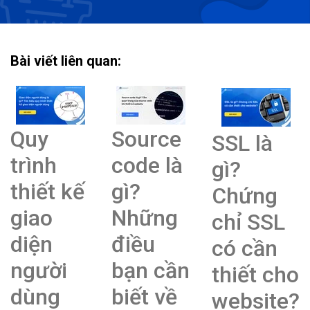
Bài viết liên quan:
Quy
Source
SSL là
trình
code là
gì?
thiết kế
gì?
Chứng
giao
Những
chỉ SSL
diện
điều
có cần
người
bạn cần
thiết cho
dùng
biết về
website?