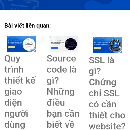
Bài viết liên quan:
Quy
Source
SSL là
trình
code là
gì?
thiết kế
gì?
Chứng
giao
Những
chỉ SSL
diện
điều
có cần
người
bạn cần
thiết cho
dùng
biết về
website?