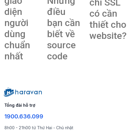
giao
Những
chỉ SSL
diện
điều
có cần
người
bạn cần
thiết cho
dùng
biết về
website?
chuẩn
source
nhất
code
Tổng đài hỗ trợ
1900.636.099
8h00 - 21h00 từ Thứ Hai - Chủ nhật