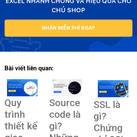
EXCEL NHANH CHÓNG VÀ HIỆU QUẢ CHO
CHỦ SHOP
NHẬN MIỄN PHÍ NGAY
Bài viết liên quan:
Quy
Source
SSL là
trình
code là
gì?
thiết kế
gì?
Chứng