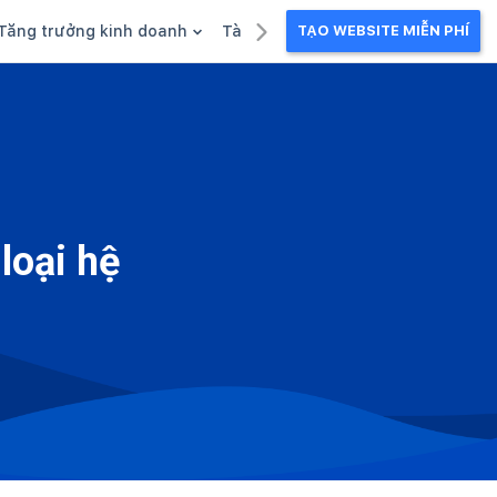
Tăng trưởng kinh doanh
Tài liệu kinh doanh
TẠO WEBSITE MIỄN PHÍ
g
Khuyến mãi
Ebook
Chăm sóc khách hàng
Câu chuyện kinh doanh
Webinar
loại hệ