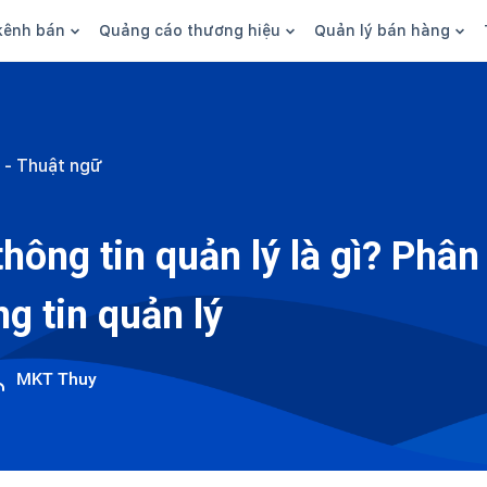
kênh bán
Quảng cáo thương hiệu
Quản lý bán hàng
n hàng
Marketing
Phần mềm quản lý bán hàn
ine
Quảng cáo
Tồn kho
 - Thuật ngữ
 kênh
SEO
Giao hàng và phí ship
bsite
Content
Thanh toán
hông tin quản lý là gì? Phân 
n social
Thương hiệu/Brand
Tài chính
g tin quản lý
n sàn
Nhân viên
hàng
MKT Thuy