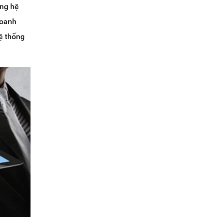
ững hệ
doanh
hệ thống