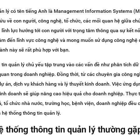
uản lý có tên tiếng Anh là Management Information Systems (M
cứu về con người, công nghệ, tổ chức, các mối quan hệ giữa ch
 lĩnh lực hướng tới con người với trọng tâm thông qua sự kết n
âm đến lĩnh vực công nghệ và mong muốn sử dụng công nghệ 
gành này sẽ rất phù hợp với bạn.
tin quản lý chủ yếu tập trung vào các vấn đề như phân tích dữ l
 quan trong doanh nghiệp. Đồng thời, từ các chuyên gia công n
 dự án, dịch vụ khách hàng và lý thuyết kinh doanh. Việc ứng d
kinh doanh sẽ giúp nâng cao hiệu quả cho doanh nghiệp. Thực tế
, tổ chức nhà nước, trường học, bệnh viện, doanh nghiệp đều 
hệ thống thông tin quản lý.
hệ thống thông tin quản lý thường gặ