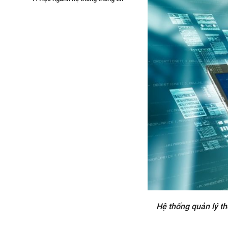
quản lý ở trường nào?
8. Kết luận
Hệ thống quản lý th