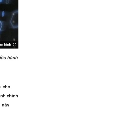
àn hình
điều hành
ụ cho
ính chính
n này