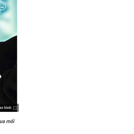
àn hình
qua mối