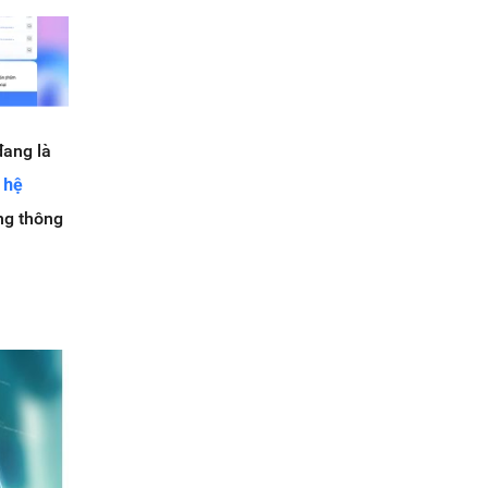
đang là
h
hệ
ng thông