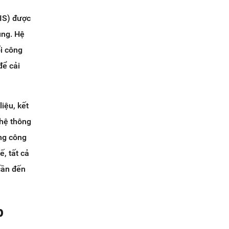
IS) được
úng. Hệ
ối công
để cải
iệu, kết
ghệ thông
ụng công
, tất cả
cần đến
p