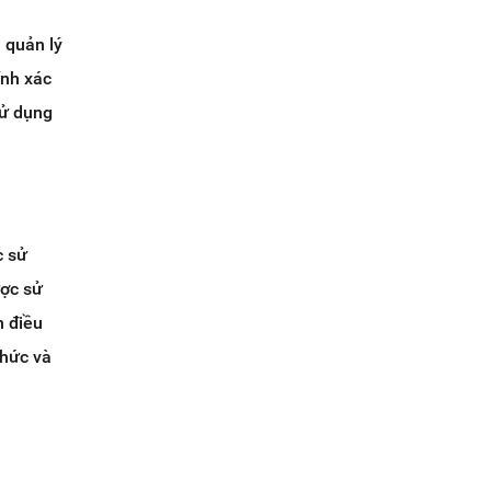
 quản lý
ính xác
sử dụng
c sử
ược sử
n điều
chức và