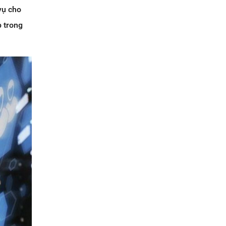
vụ cho
p trong