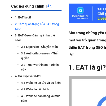
Các nội dung chính
[
Ẩn
]
1. EAT là gì?
2. Tầm quan trọng của EAT trong
SEO
Một trong những yếu 
3. EAT được đánh giá như thế
một vai trò quan trọn
nào?
3.1 Expertise - Chuyên môn
thiện EAT trong SEO h
3.2 Authoritativeness - Thẩm
lời!
quyền
3.3 Trustworthiness - Độ tin
1. EAT là gì?
cậy
4. Sơ lược về YMYL
4.1 Website tin tức và sự kiện
4.2 Website tài chính
4.3 Website bán hàng và mua
sắm