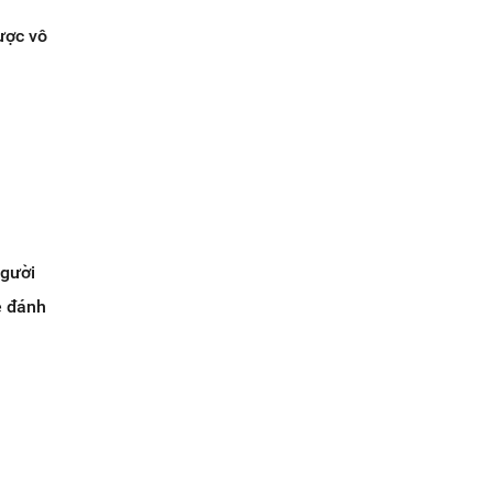
ược vô
người
e đánh