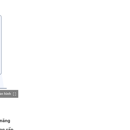
àn hình
 năng
ung cấp