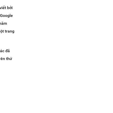
iết bởi
 Google
 năm
ột trang
hác đã
rên thứ