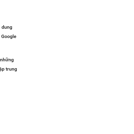
i dung
n Google
c những
tập trung