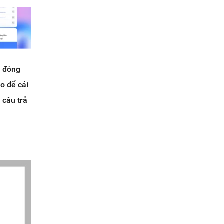
n đóng
o để cải
 câu trả