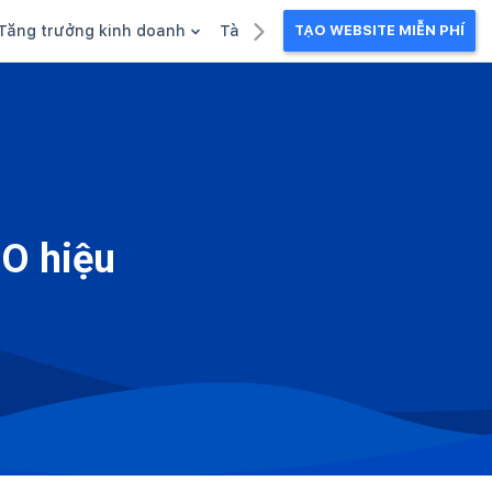
Tăng trưởng kinh doanh
Tài liệu kinh doanh
TẠO WEBSITE MIỄN PHÍ
g
Khuyến mãi
Ebook
Chăm sóc khách hàng
Câu chuyện kinh doanh
Webinar
EO hiệu