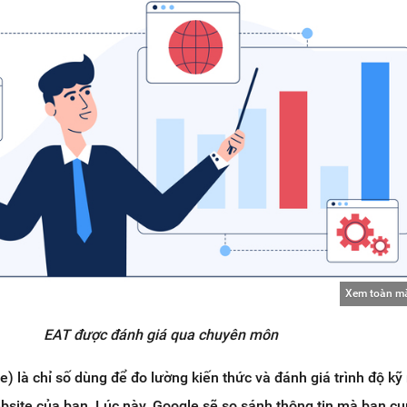
Xem toàn m
EAT được đánh giá qua chuyên môn
) là chỉ số dùng để đo lường kiến thức và đánh giá trình độ kỹ
ebsite của bạn. Lúc này, Google sẽ so sánh thông tin mà bạn c