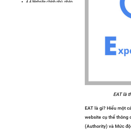
4.4 Website chính phủ, pháp
luật và công dân
4.5 Website sức khỏe và y tế
4.6 Website dành cho nhóm
người cụ thể
5. Tầm ảnh hưởng của EAT đối với
thị trường YMYL
6. Ảnh hưởng của EAT đối với các
trang E-Commerce
7. Cách cải thiện EAT trong SEO
7.1 Xây dựng backlink phù
hợp
7.2 Nhận được nhiều đề cập
EAT là t
hơn từ những nguồn tin cậy
7.3 Nhận thêm đánh giá và
EAT là gì? Hiểu một c
phản hồi chúng
7.4 Chứng thực thông tin
website cụ thể thông 
7.5 Thuê chuyên gia
(Authority) và Mức độ 