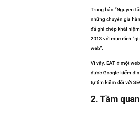
7.6 Cải thiện time on site
Trong bản “Nguyên tắc
7.7 Thêm thông tin liên lạc rõ
ràng
những chuyên gia hàng
8. Tổng kết
đã ghi chép khái niệm
2013 với mục đích “gi
web”.
Vì vậy, EAT ở một web
được Google kiểm định
tự tìm kiếm đối với S
2. Tầm quan