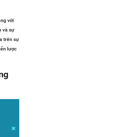
àng với
h và sự
a trên sự
iến lược
ơng