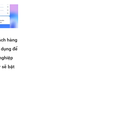
hách hàng
ử dụng để
 nghiệp
y sẽ bật