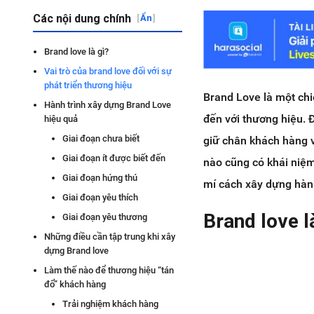
Các nội dung chính
[
Ẩn
]
Brand love là gì?
Vai trò của brand love đối với sự
phát triển thương hiệu
Brand Love là một chi
Hành trình xây dựng Brand Love
đến với thương hiệu. 
hiệu quả
Giai đoạn chưa biết
giữ chân khách hàng v
Giai đoạn ít được biết đến
nào cũng có khái niệ
Giai đoạn hứng thú
mí cách xây dựng hành
Giai đoạn yêu thích
Brand love l
Giai đoạn yêu thương
Những điều cần tập trung khi xây
dựng Brand love
Làm thế nào để thương hiệu “tán
đổ” khách hàng
Trải nghiệm khách hàng