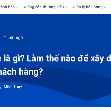
kênh bán
Quảng cáo thương hiệu
Quản lý bán hàng
n hàng
Marketing
Phần mềm quản lý bán hàn
ine
Quảng cáo
Tồn kho
 - Thuật ngữ
 kênh
SEO
Giao hàng và phí ship
bsite
Content
Thanh toán
e là gì? Làm thế nào để xây 
n social
Thương hiệu/Brand
Tài chính
khách hàng?
n sàn
Nhân viên
hàng
MKT Thuy