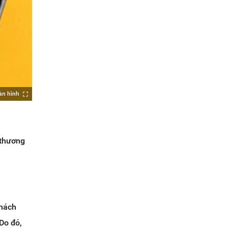
àn hình
 thương
khách
Do đó,