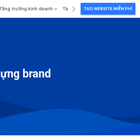
Tăng trưởng kinh doanh
Tài liệu kinh doanh
TẠO WEBSITE MIỄN PHÍ
g
Khuyến mãi
Ebook
Chăm sóc khách hàng
Câu chuyện kinh doanh
Webinar
dựng brand