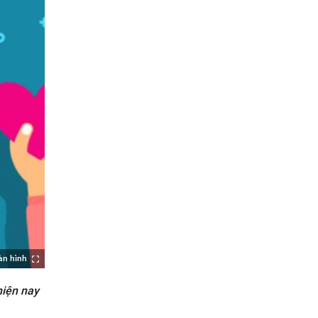
àn hình
hiện nay