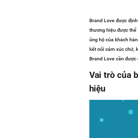
Đừng phá vỡ thói quen của
người mua hàng
Gia tăng giá trị cho người mua
Brand Love được định 
hàng
thương hiệu được thể 
Kết luận
ủng hộ của khách hàng
kết nối cảm xúc chứ, 
Brand Love cần được d
Vai trò của 
hiệu