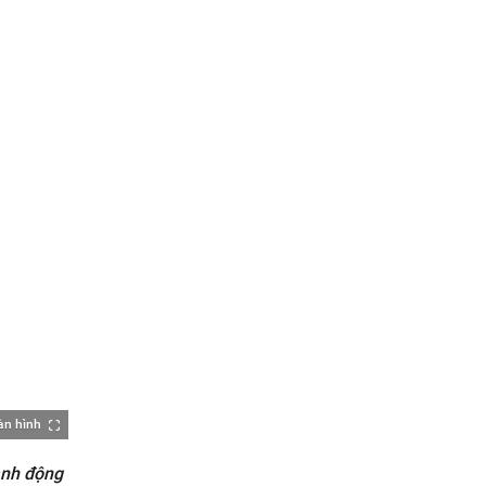
àn hình
ành động