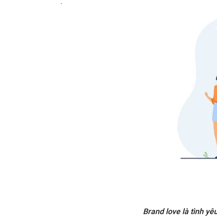
Xu hướng tương tác
Marketing hoài niệm
Trách nhiệm xã hội
Vận động nhân viên
Người tiêu dùng thật sự có brand
love không?
Tình yêu của người tiêu dùng
với thương hiệu chỉ thoáng
qua
Brand love gần như không tồn
tại
Những thương hiệu nên làm gì để
cải thiện quan hệ với người mua
hàng
Thực tế hơn
Khơi dậy sự lãng mạn
Kiểm tra người tiêu dùng có
phải người mua hàng không
Brand love là tình y