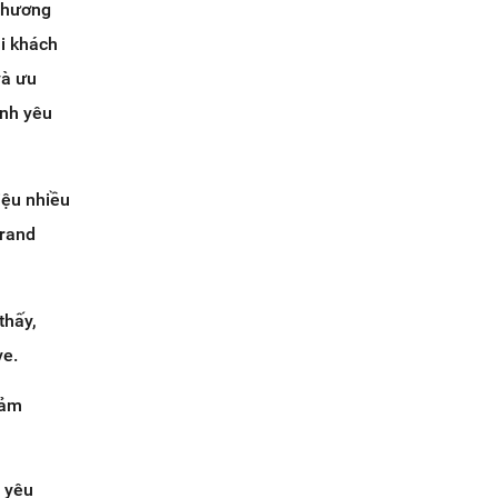
 thương
hi khách
và ưu
ình yêu
iệu nhiều
Brand
thấy,
ve.
cảm
 yêu