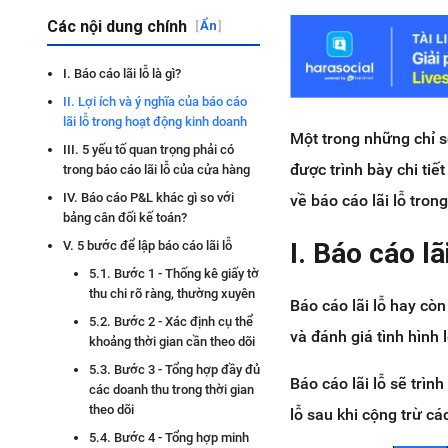
Các nội dung chính
[
Ẩn
]
I. Báo cáo lãi lỗ là gì?
II. Lợi ích và ý nghĩa của báo cáo
lãi lỗ trong hoạt động kinh doanh
Một trong những chỉ s
III. 5 yếu tố quan trọng phải có
được trình bày chi tiế
trong báo cáo lãi lỗ của cửa hàng
IV. Báo cáo P&L khác gì so với
về báo cáo lãi lỗ trong
bảng cân đối kế toán?
I. Báo cáo lãi
V. 5 bước để lập báo cáo lãi lỗ
5.1. Bước 1 - Thống kê giấy tờ
thu chi rõ ràng, thường xuyên
Báo cáo lãi lỗ hay cò
5.2. Bước 2 - Xác định cụ thể
và đánh giá tình hình
khoảng thời gian cần theo dõi
5.3. Bước 3 - Tổng hợp đầy đủ
Báo cáo lãi lỗ sẽ trìn
các doanh thu trong thời gian
theo dõi
lỗ sau khi cộng trừ cá
5.4. Bước 4 - Tổng hợp minh