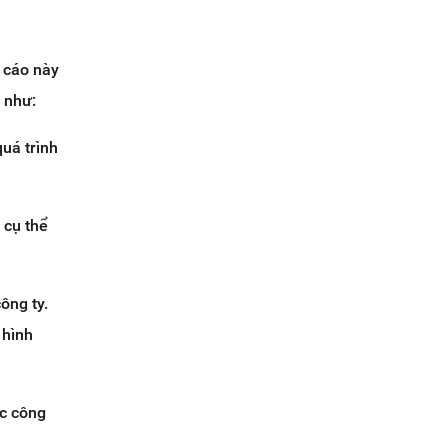
o cáo này
 như:
quá trình
 cụ thể
ông ty.
 hình
ác công