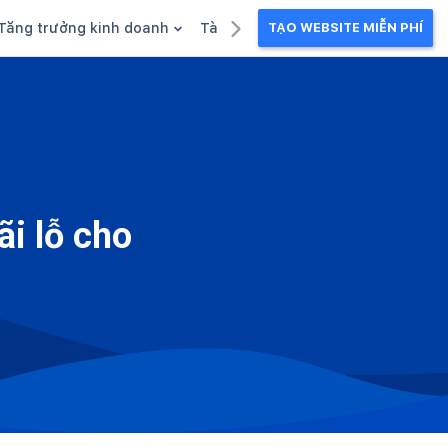
Tăng trưởng kinh doanh
Tài liệu kinh doanh
TẠO WEBSITE MIỄN PHÍ
g
Khuyến mãi
Ebook
Chăm sóc khách hàng
Câu chuyện kinh doanh
Webinar
ãi lỗ cho