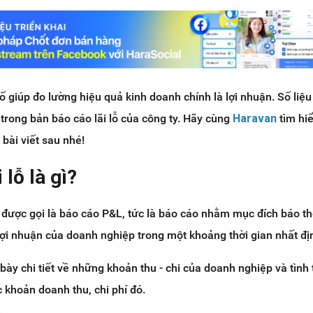
ố giúp đo lường hiệu quả kinh doanh chính là lợi nhuận. Số liệu
t trong bản báo cáo lãi lỗ của công ty. Hãy cùng
Haravan
tìm hi
 bài viết sau nhé!
 lỗ là gì?
n được gọi là báo cáo P&L, tức là báo cáo nhằm mục đích báo t
 lợi nhuận của doanh nghiệp trong một khoảng thời gian nhất đị
h bày chi tiết về những khoản thu - chi của doanh nghiệp và tình 
c khoản doanh thu, chi phí đó.