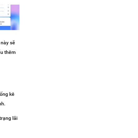
 này sẽ
ểu thêm
hống kê
nh.
trạng lãi