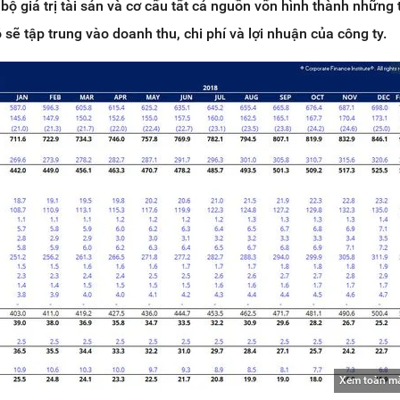
bộ giá trị tài sản và cơ cấu tất cả nguồn vốn hình thành những 
ỗ sẽ tập trung vào doanh thu, chi phí và lợi nhuận của công ty.
Xem toàn m