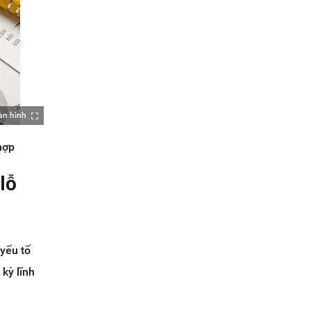
àn hình
hợp
 lỗ
yếu tố
kỳ lĩnh