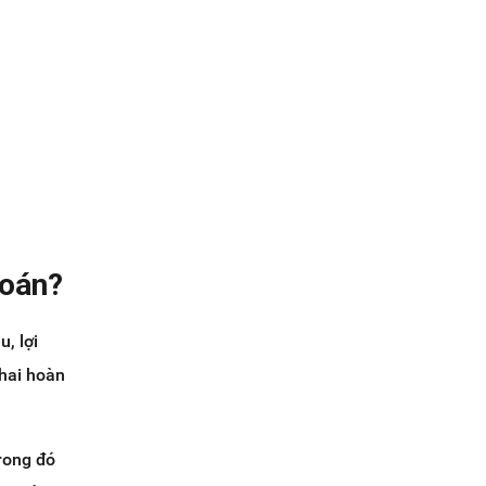
toán?
u, lợi
 hai hoàn
trong đó