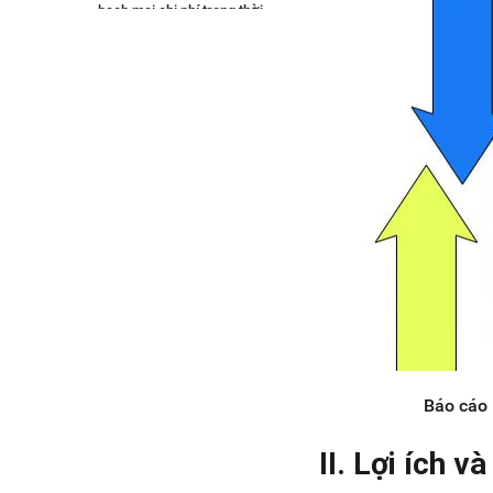
bạch mọi chi phí trong thời
gian theo dõi
5.5. Bước 5 - Thống kê lợi
nhuận của doanh nghiệp
VI. Các công thức cơ bản trong
báo cáo P&L
VII. Các mẫu báo cáo P&L thông
dụng
7.1. Mẫu báo cáo lãi lỗ nội bộ​
7.2. Mẫu báo cáo P&L hàng
tháng, hàng năm file Excel
7.3. Mẫu báo cáo lãi lỗ nội bộ
theo đơn bán hàng
VIII. Thống kê báo cáo đơn giản,
dễ dàng, tự động với hệ thống
Haravan
Báo cáo 
II. Lợi ích v