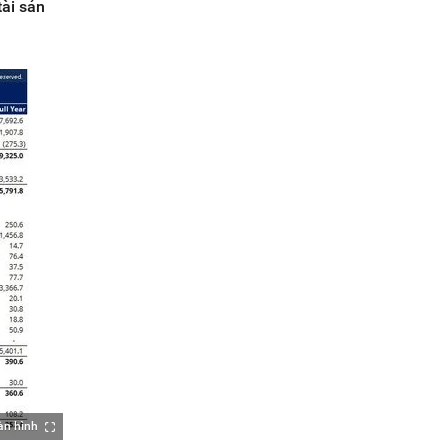
tài sản
àn hình