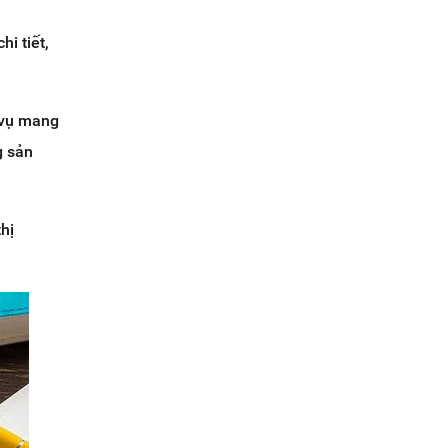
i tiết,
 vụ mang
g sản
thị