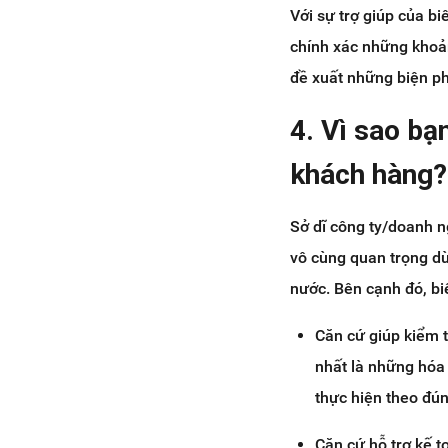
Với sự trợ giúp của b
chính xác những khoả
đề xuất những biện ph
4. Vì sao bạ
khách hàng?
Sở dĩ công ty/doanh n
vô cùng quan trọng d
nước. Bên cạnh đó, biê
Căn cứ giúp kiểm t
nhất là những hóa 
thực hiện theo đún
Căn cứ hỗ trợ kế t