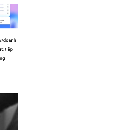
ty/doanh
c tiếp
ông