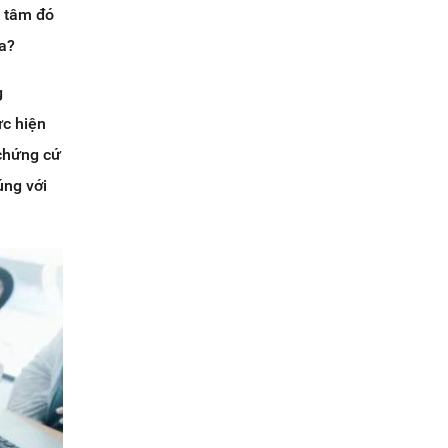
n tâm đó
ưa?
g
ực hiện
 chứng cứ
úng với