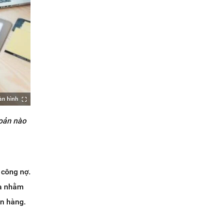
àn hình
hoản nào
 công nợ.
ra nhằm
án hàng.