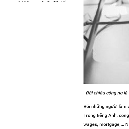
9. Những nguyên tắc đối chiếu
công nợ bạn cần nhớ nằm lòng
10. Hướng dẫn chi tiết về quy trình
đối chiếu công nợ đúng chuẩn
Chi tiết quy trình đối chiếu
công nợ phải thu
Quy trình đối chiếu công nợ
phải trả từ A - Z
11. Bạn cần lưu ý những gì khi lập
bảng đối chiếu công nợ cho công
ty?
12. Kết luận
Đối chiếu công nợ là
Với những người làm v
Trong tiếng Anh, công
wages, mortgage,... N