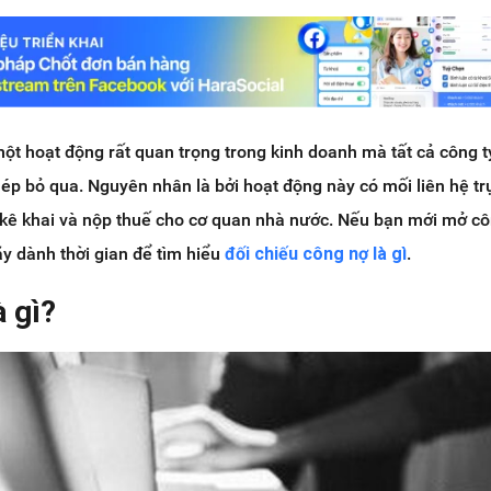
một hoạt động rất quan trọng trong kinh doanh mà tất cả công 
p bỏ qua. Nguyên nhân là bởi hoạt động này có mối liên hệ trự
kê khai và nộp thuế cho cơ quan nhà nước. Nếu bạn mới mở c
ãy dành thời gian để tìm hiểu
đối chiếu công nợ là gì
.
à gì?