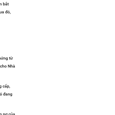
m bắt
ua đó,
hứng từ
 cho Nhà
g cấp,
có đang
ản nợ của