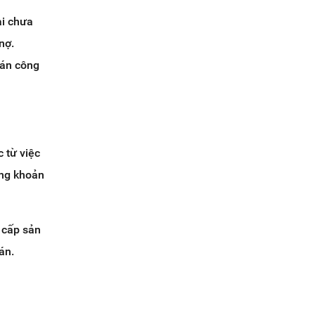
ại chưa
nợ.
oán công
 từ việc
ững khoản
 cấp sản
án.