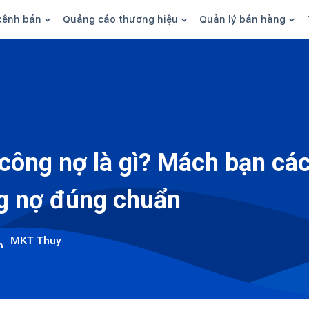
kênh bán
Quảng cáo thương hiệu
Quản lý bán hàng
n hàng
Marketing
Phần mềm quản lý bán hàn
ine
Quảng cáo
Tồn kho
 kênh
SEO
Giao hàng và phí ship
bsite
Content
Thanh toán
 công nợ là gì? Mách bạn cá
n social
Thương hiệu/Brand
Tài chính
g nợ đúng chuẩn
n sàn
Nhân viên
hàng
MKT Thuy