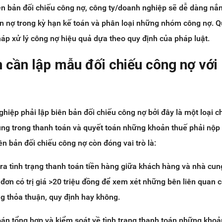
iên bản đối chiếu công nợ, công ty/doanh nghiệp sẽ dễ dàng nắ
n nợ trong kỳ hạn kế toán và phân loại những nhóm công nợ. Q
áp xử lý công nợ hiệu quả dựa theo quy định của pháp luật.
n cần lập mẫu đối chiếu công nợ với
ghiệp phải lập biên bản đối chiếu công nợ bởi đây là một loại c
ùng trong thanh toán và quyết toán những khoản thuế phải nộp
n bản đối chiếu công nợ còn đóng vai trò là:
ra tình trạng thanh toán tiền hàng giữa khách hàng và nhà cun
đơn có trị giá >20 triệu đồng để xem xét những bên liên quan 
g thỏa thuận, quy định hay không.
oán tổng hợp và kiểm soát về tình trạng thanh toán những kho