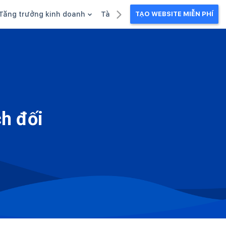
Tăng trưởng kinh doanh
Tài liệu kinh doanh
TẠO WEBSITE MIỄN PHÍ
g
Khuyến mãi
Ebook
Chăm sóc khách hàng
Câu chuyện kinh doanh
Webinar
ch đối