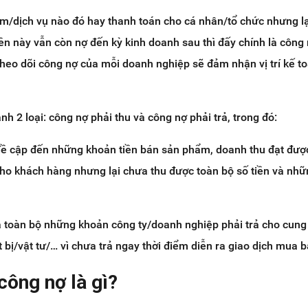
/dịch vụ nào đó hay thanh toán cho cá nhân/tổ chức nhưng l
tiền này vẫn còn nợ đến kỳ kinh doanh sau thì đấy chính là công 
theo dõi công nợ của mỗi doanh nghiệp sẽ đảm nhận vị trí kế t
h 2 loại: công nợ phải thu và công nợ phải trả, trong đó:
đề cập đến những khoản tiền bán sản phẩm, doanh thu đạt được
cho khách hàng nhưng lại chưa thu được toàn bộ số tiền và nh
là toàn bộ những khoản công ty/doanh nghiệp phải trả cho cung
 bị/vật tư/… vì chưa trả ngay thời điểm diễn ra giao dịch mua b
 công nợ là gì?