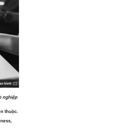
àn hình
h nghiệp
en thuộc.
dness,