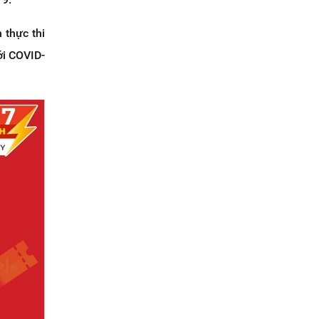
 thực thi
ới COVID-