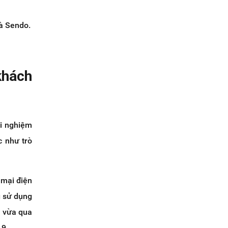
và Sendo.
khách
ải nghiệm
c như trò
 mại điện
g sử dụng
1 vừa qua
19.