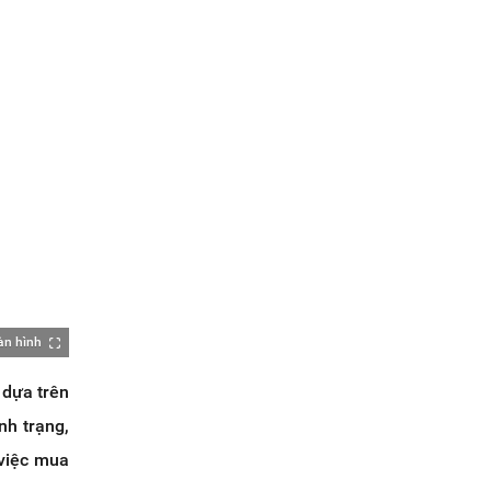
àn hình
 dựa trên
nh trạng,
 việc mua