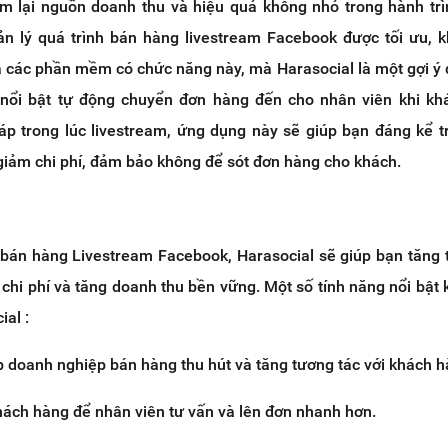
m lại nguồn doanh thu và hiệu quả không nhỏ trong hành tr
ản lý quá trình bán hàng livestream Facebook được tối ưu, 
a các phần mềm có chức năng này, mà Harasocial là một gợi ý
 nổi bật tự động chuyển đơn hàng đến cho nhân viên khi kh
 trong lúc livestream, ứng dụng này sẽ giúp bạn đáng kể t
à giảm chi phí, đảm bảo không để sót đơn hàng cho khách.
 bán hàng Livestream Facebook, Harasocial sẽ giúp bạn tăng t
chi phí và tăng doanh thu bền vững. Một số tính năng nổi bật 
al :
p doanh nghiệp bán hàng thu hút và tăng tương tác với khách h
khách hàng để nhân viên tư vấn và lên đơn nhanh hơn.