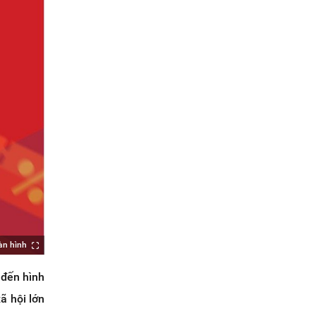
àn hình
 đến hình
ã hội lớn