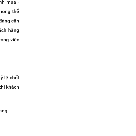
ình mua -
không thể
 đáng cân
ách hàng
rong việc
ỷ lệ chốt
khi khách
àng.