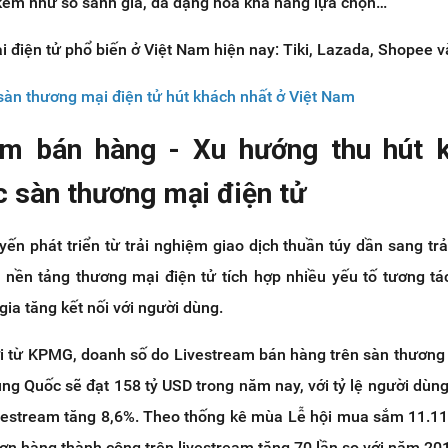
i kèm như so sánh giá, đa dạng hóa khả năng lựa chọn…
 điện tử phổ biến ở Việt Nam hiện nay: Tiki, Lazada, Shopee 
sàn thương mại điện tử hút khách nhất ở Việt Nam
am bán hàng - Xu hướng thu hút 
c sàn thương mại điện tử
ến phát triển từ trải nghiệm giao dịch thuần túy dần sang tr
c nền tảng thương mại điện tử tích hợp nhiều yếu tố tương tá
gia tăng kết nối với người dùng.
 từ KPMG, doanh số do Livestream bán hàng trên sàn thương
ung Quốc sẽ đạt 158 tỷ USD trong năm nay, với tỷ lệ người dùn
ivestream tăng 8,6%. Theo thống kê mùa Lễ hội mua sắm 11.1
ơn hàng thành công trên livestream tăng 70 lần so với năm 20