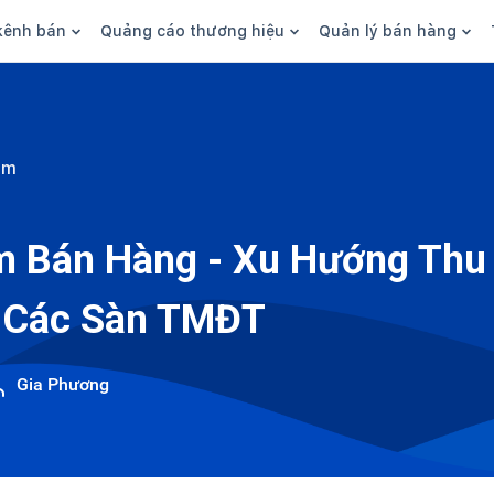
kênh bán
Quảng cáo thương hiệu
Quản lý bán hàng
n hàng
Marketing
Phần mềm quản lý bán hàn
ine
Quảng cáo
Tồn kho
am
 kênh
SEO
Giao hàng và phí ship
bsite
Content
Thanh toán
m Bán Hàng - Xu Hướng Thu
n social
Thương hiệu/Brand
Tài chính
 Các Sàn TMĐT
n sàn
Nhân viên
hàng
Gia Phương