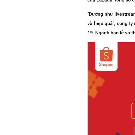
"Dường như livestrea
và hiệu quả", công ty
19: Ngành bán lẻ và t