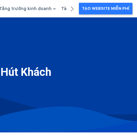
Tăng trưởng kinh doanh
Tài liệu kinh doanh
TẠO WEBSITE MIỄN PHÍ
g
Khuyến mãi
Ebook
Chăm sóc khách hàng
Câu chuyện kinh doanh
Webinar
 Hút Khách