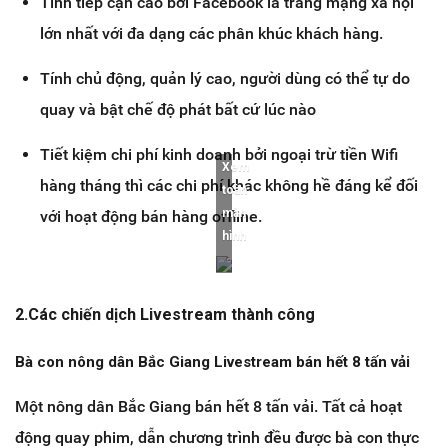
Tính tiếp cận cao bởi Facebook là trang mạng xã hội
lớn nhất với đa dạng các phân khúc khách hàng.
Tính chủ động, quản lý cao, người dùng có thể tự do
quay và bật chế độ phát bất cứ lúc nào
Tiết kiệm chi phí kinh doanh bởi ngoại trừ tiền Wifi
Xem
hàng tháng thì các chi phí khác không hề đáng kể đối
toàn
màn
với hoạt động bán hàng offline.
hình
2.Các chiến dịch Livestream thành công
Bà con nông dân Bắc Giang Livestream bán hết 8 tấn vải
Một nông dân Bắc Giang bán hết 8 tấn vải. Tất cả hoạt
động quay phim, dẫn chương trình đều được bà con thực