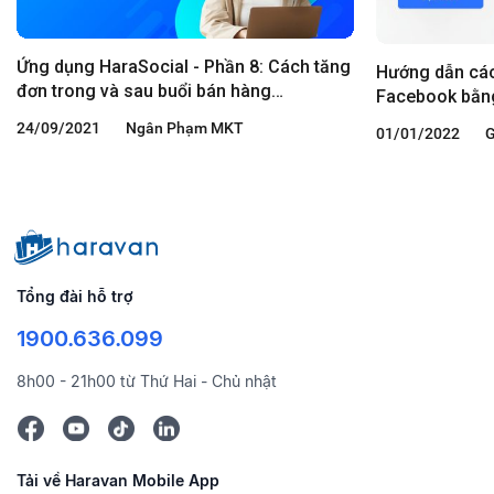
Ứng dụng HaraSocial - Phần 8: Cách tăng
Hướng dẫn các
đơn trong và sau buổi bán hàng
Facebook bằng
Livestream
giản
24/09/2021
Ngân Phạm MKT
01/01/2022
G
Tổng đài hỗ trợ
1900.636.099
8h00 - 21h00 từ Thứ Hai - Chủ nhật
Tải về Haravan Mobile App