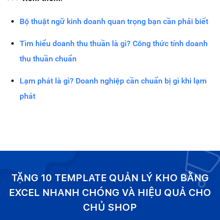
Bộ thuật ngữ kinh doanh quan trọng bạn cần phải biết
Tìm hiểu doanh thu thuần là gì? Công thức tính doanh
thu thuần chuẩn
Lạm phát là gì? Doanh nghiệp cần chuẩn bị gì khi lạm
phát
TẶNG 10 TEMPLATE QUẢN LÝ KHO BẰNG
EXCEL NHANH CHÓNG VÀ HIỆU QUẢ CHO
CHỦ SHOP