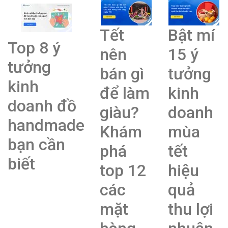
Tết
Bật mí
Top 8 ý
nên
15 ý
tưởng
bán gì
tưởng
kinh
để làm
kinh
doanh đồ
giàu?
doanh
handmade
Khám
mùa
bạn cần
phá
tết
biết
top 12
hiệu
các
quả
mặt
thu lợi