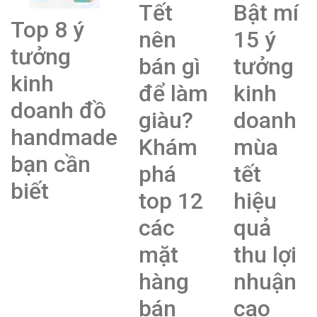
Tết
Bật mí
Top 8 ý
nên
15 ý
tưởng
bán gì
tưởng
kinh
để làm
kinh
doanh đồ
giàu?
doanh
handmade
Khám
mùa
bạn cần
phá
tết
biết
top 12
hiệu
các
quả
mặt
thu lợi
hàng
nhuận
bán
cao