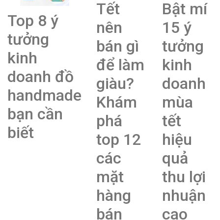
Tết
Bật mí
Top 8 ý
nên
15 ý
tưởng
bán gì
tưởng
kinh
để làm
kinh
doanh đồ
giàu?
doanh
handmade
Khám
mùa
bạn cần
phá
tết
biết
top 12
hiệu
các
quả
mặt
thu lợi
hàng
nhuận
bán
cao