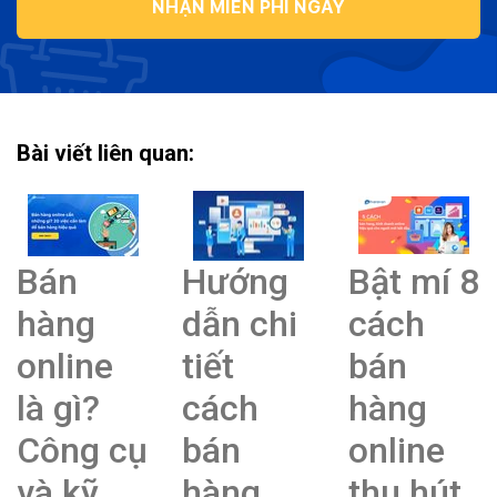
NHẬN MIỄN PHÍ NGAY
Bài viết liên quan:
Bán
Hướng
Bật mí 8
hàng
dẫn chi
cách
online
tiết
bán
là gì?
cách
hàng
Công cụ
bán
online
và kỹ
hàng
thu hút