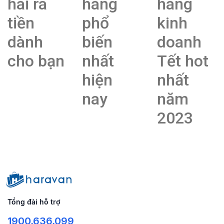
hái ra
hàng
hàng
tiền
phổ
kinh
dành
biến
doanh
cho bạn
nhất
Tết hot
hiện
nhất
nay
năm
2023
Tổng đài hỗ trợ
1900.636.099