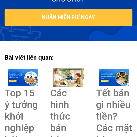
NHẬN MIỄN PHÍ NGAY
Bài viết liên quan:
Top 15
Các
Tết bán
ý tưởng
hình
gì nhiều
khởi
thức
tiền?
nghiệp
bán
Các mặt