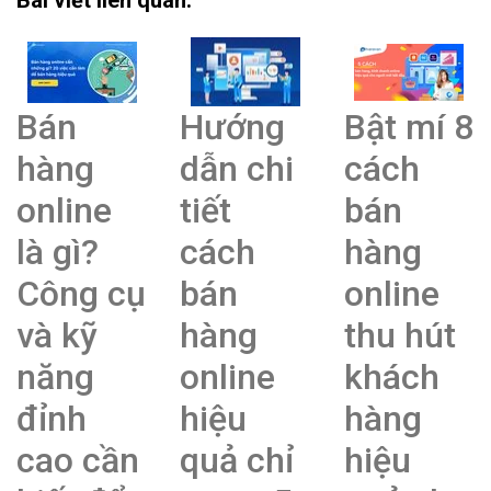
Bài viết liên quan:
Bán
Hướng
Bật mí 8
hàng
dẫn chi
cách
online
tiết
bán
là gì?
cách
hàng
Công cụ
bán
online
và kỹ
hàng
thu hút
năng
online
khách
đỉnh
hiệu
hàng
cao cần
quả chỉ
hiệu