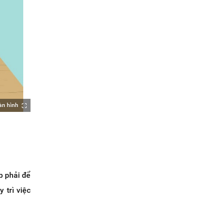
àn hình
p phải để
 trì việc