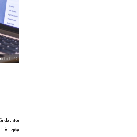
àn hình
i đa. Bởi
 lỗi, gây