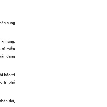
 bên cung
 kĩ năng.
 trì miễn
 vẫn đang
í bảo trì
o trì phổ
nhân đôi,