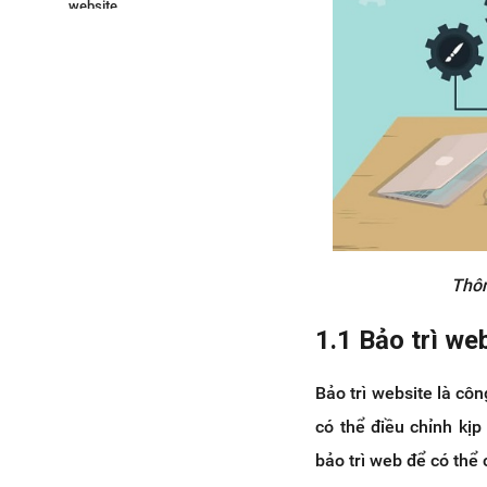
website
4. Gợi ý các cách bảo trì website
đơn giản, hiệu quả bạn có thể làm
ngay
4.1 Những việc cần làm để
bảo trì website
4.2 Lưu ý trong quá trình bảo
trì website
Kết luận
Thôn
1.1 Bảo trì web
Bảo trì website là cô
có thể điều chỉnh kịp
bảo trì web để có thể