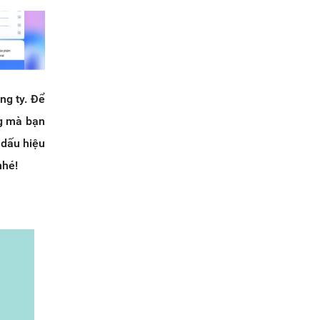
ng ty. Để
ng mà bạn
 dấu hiệu
nhé!