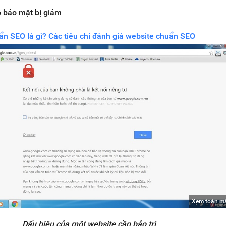
ộ bảo mật bị giảm
n SEO là gì? Các tiêu chí đánh giá website chuẩn SEO
Xem toàn m
Dấu hiệu của một website cần bảo trì