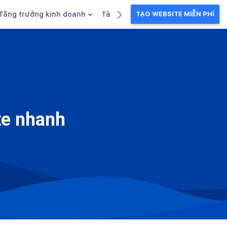
Tăng trưởng kinh doanh
Tài liệu kinh doanh
TẠO WEBSITE MIỄN PHÍ
g
Khuyến mãi
Ebook
Chăm sóc khách hàng
Câu chuyện kinh doanh
Webinar
te nhanh