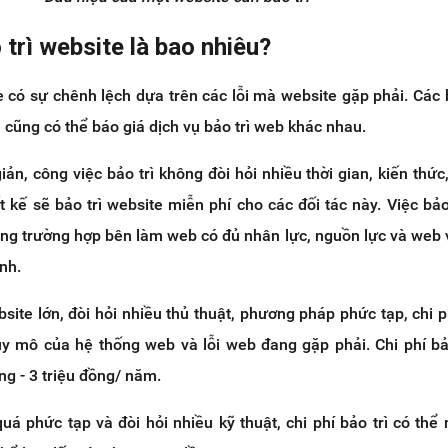
 trì website là bao nhiêu?
te có sự chênh lệch dựa trên các lỗi mà website gặp phải. Các
 cũng có thể báo giá dịch vụ bảo trì web khác nhau.
ản, công việc bảo trì không đòi hỏi nhiều thời gian, kiến thức,
ết kế sẽ bảo trì website miễn phí cho các đối tác này. Việc bảo
rong trường hợp bên làm web có đủ nhân lực, nguồn lực và web
nh.
site lớn, đòi hỏi nhiều thủ thuật, phương pháp phức tạp, chi ph
uy mô của hệ thống web và lỗi web đang gặp phải. Chi phí bả
ồng - 3 triệu đồng/ năm.
uá phức tạp và đòi hỏi nhiều kỹ thuật, chi phí bảo trì có thể 