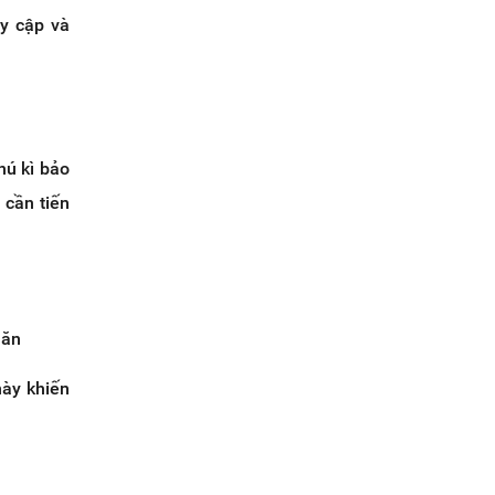
uy cập và
hú kì bảo
 cần tiến
hăn
này khiến