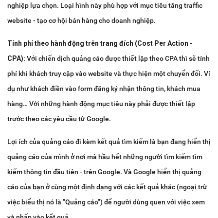
nghiệp lựa chọn. Loại hình này phù hợp với mục tiêu tăng traffic
website - tạo cơ hội bán hàng cho doanh nghiệp.
Tính phí theo hành động trên trang đích (Cost Per Action -
CPA):
Với chiến dịch quảng cáo được thiết lập theo CPA thì sẽ tính
phí khi khách truy cập vào website và thực hiện một chuyển đối. Ví
dụ như khách điền vào form đăng ký nhận thông tin, khách mua
hàng… Với những hành động mục tiêu này phải được thiết lập
trước theo các yêu cầu từ Google.
Lợi ích của quảng cáo đi kèm kết quả tìm kiếm là bạn đang hiển thị
quảng cáo của mình ở nơi mà hầu hết những người tìm kiếm tìm
kiếm thông tin đầu tiên - trên Google. Và Google hiển thị quảng
cáo của bạn ở cùng một định dạng với các kết quả khác (ngoại trừ
việc biểu thị nó là "Quảng cáo") để người dùng quen với việc xem
và nhấp vào kết quả.