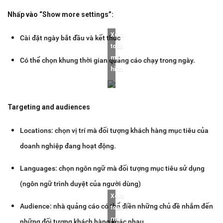
Nhấp vào “Show more settings”:
Xem
Cài đặt ngày bắt đầu và kết thúc
toàn
màn
Có thể chọn khung thời gian quảng cáo chạy trong ngày.
hình
Targeting and audiences
Locations: chọn vị trí mà đối tượng khách hàng mục tiêu của
doanh nghiệp đang hoạt động.
Languages: chọn ngôn ngữ mà đối tượng mục tiêu sử dụng
(ngôn ngữ trình duyệt của người dùng)
Xem
Audience: nhà quảng cáo có thể điền những chủ đề nhắm đến
toàn
màn
những đối tượng khách hàng khác nhau