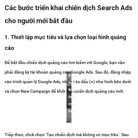
Các bước triển khai chiến dịch Search Ads
cho người mới bắt đầu
1. Thiết lập mục tiêu và lựa chọn loại hình quảng
cáo
Để bắt đầu chiến dịch quảng cáo tìm kiếm với Google, bạn cần
phải đăng ký tài khoản quảng cáo Google Ads. Sau đó, đăng nhập
Xem
vào trình quản lý Google Ads, nhấp vào dấu (+) như hình bên dưới
toàn
màn
Xem
và chọn New Campaign để khởi tạo chiến dịch quảng cáo mới.
hình
toàn
màn
hình
Tiếp theo, click chọn ‘Tạo chiến dịch mà không có mục tiêu’. Sau