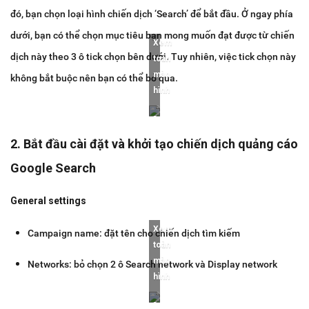
đó, bạn chọn loại hình chiến dịch ‘Search’ để bắt đầu. Ở ngay phía
dưới, bạn có thể chọn mục tiêu bạn mong muốn đạt được từ chiến
Xem
dịch này theo 3 ô tick chọn bên dưới. Tuy nhiên, việc tick chọn này
toàn
màn
không bắt buộc nên bạn có thể bỏ qua.
hình
2. Bắt đầu cài đặt và khởi tạo chiến dịch quảng cáo
Google Search
General settings
Xem
Campaign name: đặt tên cho chiến dịch tìm kiếm
toàn
màn
Networks: bỏ chọn 2 ô Search network và Display network
hình