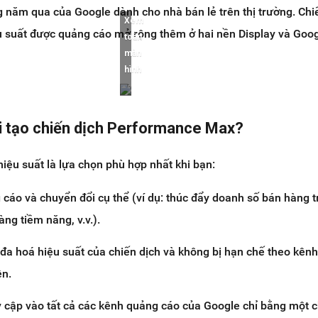
g năm qua của Google dành cho nhà bán lẻ trên thị trường. Chi
Xem
u suất được quảng cáo mở rộng thêm ở hai nền Display và Goo
toàn
màn
hình
i tạo chiến dịch Performance Max?
hiệu suất là lựa chọn phù hợp nhất khi bạn:
cáo và chuyển đổi cụ thể (ví dụ: thúc đẩy doanh số bán hàng t
àng tiềm năng, v.v.).
 đa hoá hiệu suất của chiến dịch và không bị hạn chế theo kên
ện.
 cập vào tất cả các kênh quảng cáo của Google chỉ bằng một 