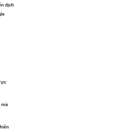
ến dịch
gle
rực
h mà
chiến