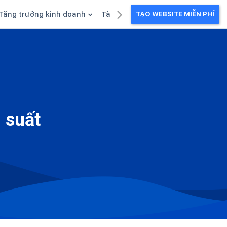
Tăng trưởng kinh doanh
Tài liệu kinh doanh
TẠO WEBSITE MIỄN PHÍ
g
Khuyến mãi
Ebook
Chăm sóc khách hàng
Câu chuyện kinh doanh
Webinar
 suất