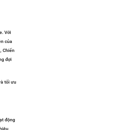
e. Với
ên của
g, Chiến
ng đợi
à tối ưu
ạt động
hiệu