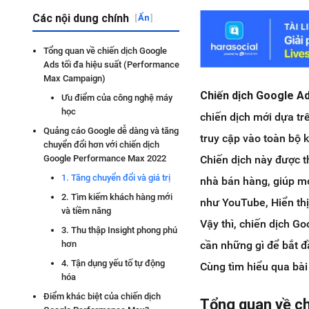
Các nội dung chính
[
Ẩn
]
Tổng quan về chiến dịch Google
Ads tối đa hiệu suất (Performance
Max Campaign)
Chiến dịch Google A
Ưu điểm của công nghệ máy
học
chiến dịch mới dựa t
Quảng cáo Google dễ dàng và tăng
truy cập vào toàn bộ 
chuyển đổi hơn với chiến dịch
Chiến dịch này được t
Google Performance Max 2022
1. Tăng chuyển đổi và giá trị
nhà bán hàng, giúp mở
2. Tìm kiếm khách hàng mới
như YouTube, Hiển th
và tiềm năng
Vậy thì, chiến dịch G
3. Thu thập Insight phong phú
cần những gì để bắt 
hơn
4. Tận dụng yếu tố tự động
Cùng tìm hiểu qua bài
hóa
Điểm khác biệt của chiến dịch
Tổng quan về ch