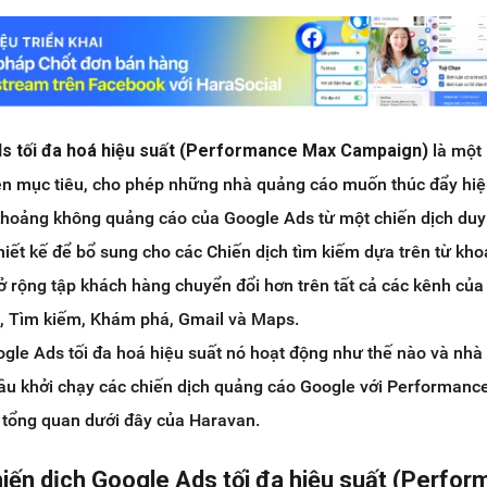
ds tối đa hoá hiệu suất (Performance Max Campaign)
là một 
rên mục tiêu, cho phép những nhà quảng cáo muốn thúc đẩy hiệ
khoảng không quảng cáo của Google Ads từ một chiến dịch duy
hiết kế để bổ sung cho các Chiến dịch tìm kiếm dựa trên từ kho
 rộng tập khách hàng chuyển đổi hơn trên tất cả các kênh của
ị, Tìm kiếm, Khám phá, Gmail và Maps.
oogle Ads tối đa hoá hiệu suất nó hoạt động như thế nào và nhà
đầu khởi chạy các chiến dịch quảng cáo Google với Performan
 tổng quan dưới đây của Haravan.
iến dịch Google Ads tối đa hiệu suất (Perfo