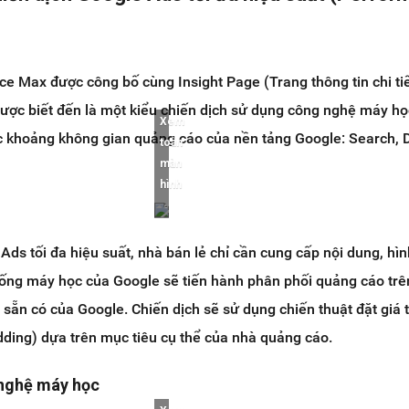
e Max được công bố cùng Insight Page (Trang thông tin chi tiế
ược biết đến là một kiểu chiến dịch sử dụng công nghệ máy họ
Xem
ác khoảng không gian quảng cáo của nền tảng Google: Search, D
toàn
màn
hình
Ads tối đa hiệu suất, nhà bán lẻ chỉ cần cung cấp nội dung, hìn
hống máy học của Google sẽ tiến hành phân phối quảng cáo trê
sẵn có của Google. Chiến dịch sẽ sử dụng chiến thuật đặt giá 
ding) dựa trên mục tiêu cụ thể của nhà quảng cáo.
nghệ máy học