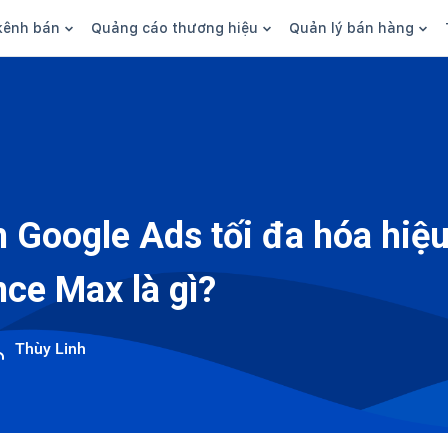
kênh bán
Quảng cáo thương hiệu
Quản lý bán hàng
n hàng
Marketing
Phần mềm quản lý bán hàn
ine
Quảng cáo
Tồn kho
 kênh
SEO
Giao hàng và phí ship
bsite
Content
Thanh toán
h Google Ads tối đa hóa hiệu
n social
Thương hiệu/Brand
Tài chính
ce Max là gì?
n sàn
Nhân viên
hàng
Thùy Linh