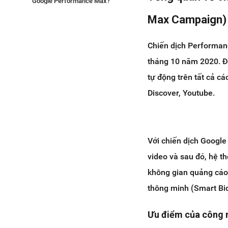
Google Performance Max?
Khi nào nên khởi tạo chiến dịch
Max Campaign)
Performance Max?
Hướng dẫn chạy chiến dịch Google
Chiến dịch Performanc
Ads tối đa hoá hiệu suất
Performance Max
tháng 10 năm 2020. Đ
Cách để tối ưu hiệu quả chiến dịch
tự động trên tất cả c
Performance Max
Discover, Youtube.
1. Chọn chiến lược đặt giá
thầu phù hợp:
2. Bật tính năng mới Final URL
Expansion:
Với chiến dịch Google 
3. Tải lên nhiều nội dung
video và sau đó, hệ t
quảng cáo hay tài sản sáng
tạo nhất
không gian quảng cáo 
4. Tối ưu hoá tệp khách hàng
thông minh (Smart Bid
Tối ưu các bước triển khai chiến
dịch Google Ads với Haravan
Ưu điểm của công 
1. Lợi ích khi triển khai quảng