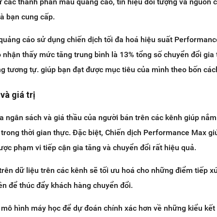
 các thành phần mẫu quảng cáo, tín hiệu đối tượng và nguồn 
mà bạn cung cấp.
 quảng cáo sử dụng chiến dịch tối đa hoá hiệu suất Performan
ọ nhận thấy mức tăng trung bình là 13% tổng số chuyển đổi gia 
 tương tự. giúp bạn đạt được mục tiêu của mình theo bốn các
và giá trị
a ngân sách và giá thầu của người bán trên các kênh giúp nắm
 trong thời gian thực. Đặc biệt, Chiến dịch Performance Max g
ược phạm vi tiếp cận gia tăng và chuyển đổi rất hiệu quả.
rên dữ liệu trên các kênh sẽ tối ưu hoá cho những điểm tiếp xú
ền để thúc đẩy khách hàng chuyển đổi.
 mô hình máy học để dự đoán chính xác hơn về những kiểu kết