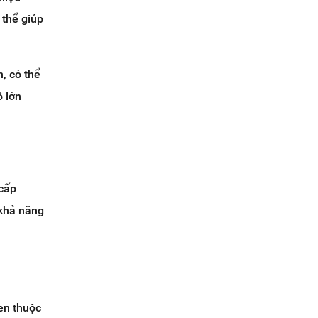
 thể giúp
, có thể
ô lớn
 cấp
 khả năng
en thuộc