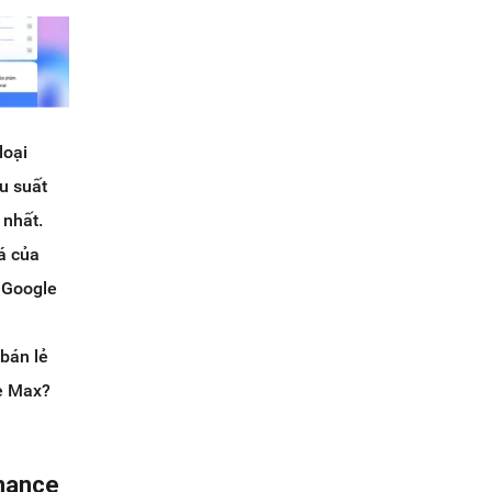
loại
u suất
 nhất.
á của
 Google
 bán lẻ
ce Max?
rmance