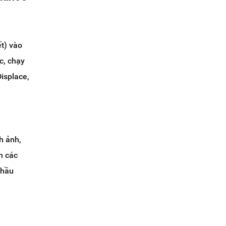
t) vào
c, chạy
isplace,
h ảnh,
n các
thầu