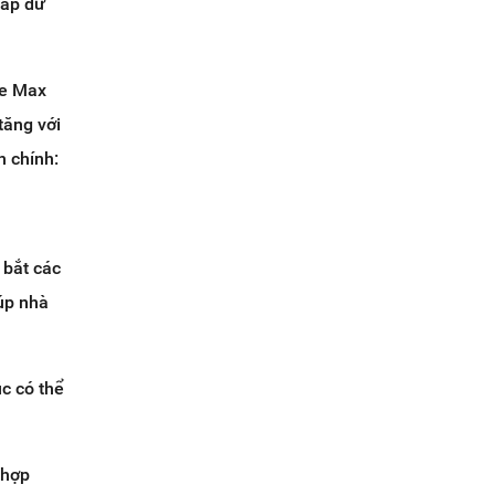
cấp dữ
ce Max
tăng với
h chính:
 bắt các
iúp nhà
c có thể
 hợp