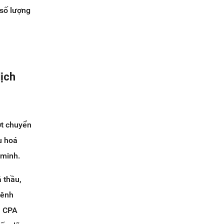
 số lượng
dịch
ợt chuyển
u hoá
 minh.
 thầu,
kênh
u CPA