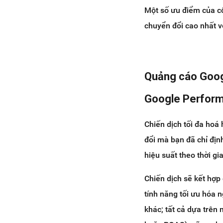
cáo Google với Haravan
Một số ưu điểm của cô
2. Nhận hoàn ngay 5.600.000
chuyển đổi cao nhất vớ
VNĐ khi lần đầu khởi tạo
chiến dịch với Haravan
Quảng cáo Googl
Google Perfor
Chiến dịch tối đa hoá
đổi mà bạn đã chỉ định
hiệu suất theo thời g
Chiến dịch sẽ kết hợp
tính năng tối ưu hóa 
khác; tất cả dựa trên