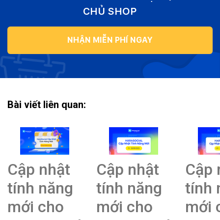
CHỦ SHOP
NHẬN MIỄN PHÍ NGAY
Bài viết liên quan:
Cập nhật
Cập nhật
Cập 
tính năng
tính năng
tính
mới cho
mới cho
mới 