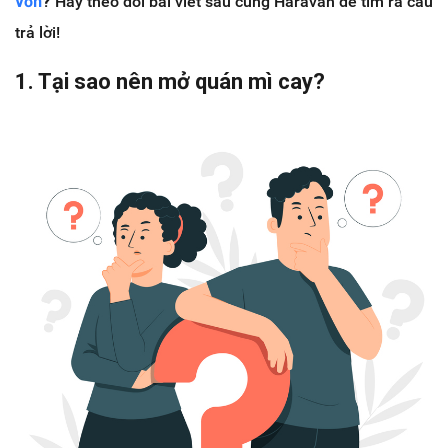
vốn
?
Hãy theo dõi bài viết sau cùng Haravan để tìm ra câu
trả lời!
1. Tại sao nên mở quán mì cay?