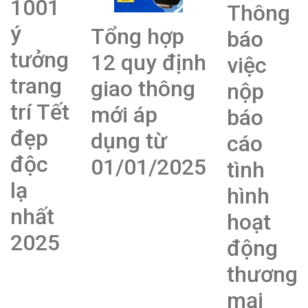
1001
Thông
ý
Tổng hợp
báo
tưởng
12 quy định
việc
trang
giao thông
nộp
trí Tết
mới áp
báo
đẹp
dụng từ
cáo
độc
01/01/2025
tình
lạ
hình
nhất
hoạt
2025
động
thương
mại