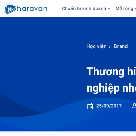
Chuẩn bị kinh doanh
Mở rộng 
Ý tưởng kinh doanh
Hình thức bá
Sản phẩm kinh doanh
Bán hàng onl
Học viện
Brand
Nguồn hàng
Bán hàng đa
Kiểm soát nguồn vốn
Bán hàng we
Thương hi
Kinh nghiệm kinh doanh
Bán hàng trê
nghiệp nh
Kiến thức, thuật ngữ
Bán hàng trê
Bán tại cửa 
25/09/2017