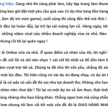
ng hiệu
. Càng nhỏ thi càng phải làm, hãy tập trung làm thươ
 Đừng bao giờ đặt một yêu cầu quá cao (ví dụ như tung tiền hàng
al, làm đủ trò mini game)..cuối cùng thì cũng đến thế mà thôi !
i đâu lại hoàn đấy, lại trở lại cái máng lợn cũ. Hàng ngày, tôi
 những video viral của nhiều doanh nghiệp vừa và nhỏ. Nào 
hưng rồi tôi lại quên ngay !
 lẻ Online vừa và nhỏ. Ở quan điểm cá nhân của tôi, tôi nghĩ
 đề cốt lõi và chỉ nên chọn 1 cái cốt lõi nhất và đổ dồn tâm 
àm vượt trội tất cả. Chúng ta đã nhỏ thì vốn yếu, chẳng đủ s
 một lúc đâu. Tôi hiện cũng có vài dự án đang chạy, có dự án 
ế là cứ ads có vấn đề thì coi như tụt doanh thu. Không cho fa
nhân viên chơi dài ! Tôi lại có một dự án về ẩm thực, thật tình
nhàng nhàng như bao hãng khác. Chẳng ngon hơn mà cũng chẳ
 hơn nhưng tôi làm rất tốt một vấn đề đó là GIAO HÀNG NH