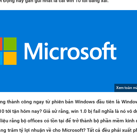
 Động hay gần gũi nhất là cái win 10 tôi đang xài.
Xem toàn m
ông thành công ngay từ phiên bản Windows đầu tiên là Window
0 tới tận hôm nay? Giả sử rằng, win 1.0 bị fail nghĩa là nó vô 
ì liệu rằng bộ offices có tồn tại để trở thành bộ phần mềm kinh 
ng trăm tỷ lợi nhuận về cho Microsoft? Tất cả đều phải xuất ph