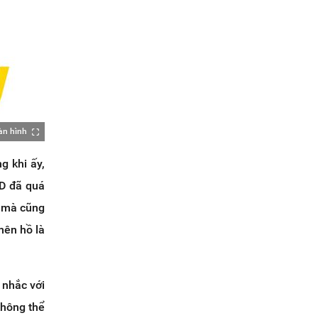
àn hình
g khi ấy,
DD đã quá
 mà cũng
nên hồ là
 nhắc với
không thể