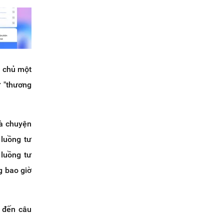
m chủ một
 "thương
là chuyện
 luồng tư
 luồng tư
g bao giờ
ớ đến câu