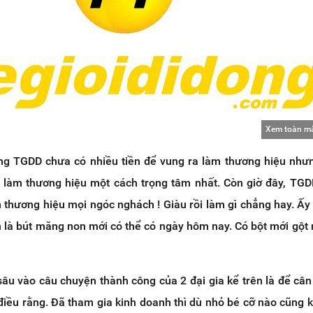
Xem toàn m
ằng TGDD chưa có nhiều tiền để vung ra làm thương hiệu nhưn
làm thương hiệu một cách trọng tâm nhất. Còn giờ đây, TG
m thương hiệu mọi ngóc nghách ! Giàu rồi làm gì chẳng hay.
Ấy
òn là bút măng non mới có thể có ngày hôm nay. Có bột mới gột 
y sâu vào câu chuyện thành công của 2 đại gia kể trên là để cân
điều rằng. Đã tham gia kinh doanh thì dù nhỏ bé cỡ nào cũng 