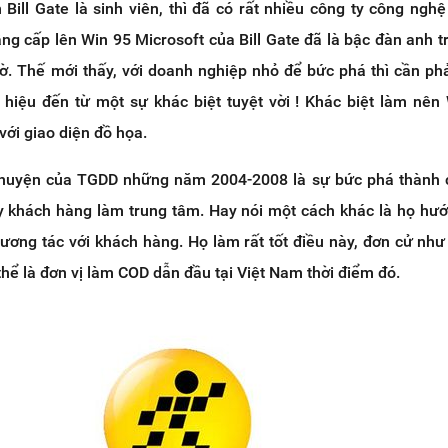
 Bill Gate là sinh viên, thì đã có rất nhiều công ty công nghệ 
âng cấp lên Win 95 Microsoft của Bill Gate đã là bậc đàn anh t
iờ. Thế mới thấy, với doanh nghiệp nhỏ để bức phá thì cần ph
 hiệu đến từ một sự khác biệt tuyệt vời ! Khác biệt làm nê
với giao diện đồ họa.
 chuyện của TGDD những năm 2004-2008 là sự bức phá thành
y khách hàng làm trung tâm. Hay nói một cách khác là họ hướn
ương tác với khách hàng. Họ làm rất tốt điều này, đơn cử như
hể là đơn vị làm COD dẫn đầu tại Việt Nam thời điểm đó.