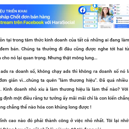
ồn tại trong tâm thức kinh doanh của tất cả những ai đang là
đem bán. Chúng ta thường đi đâu cũng được nghe tới hai từ
n cho nó lại quan trọng. Nhưng thật mông lung...
y ads ra doanh số, không chạy ads thì không ra doanh số nó 
n giản vì...chúng ta quên "làm thương hiệu". Đã quá nhiều
i. Kinh doanh nhỏ xíu à làm thương hiệu là làm thế nào? Với
ng định một điều rằng tư tưởng ấy mãi mãi chỉ là con kiến chẳn
ũng chẳng thể nào hóa con khủng long được !
ỉnh cao nào đó phải thành công ở việc nhỏ nhất. Tôi lại nh