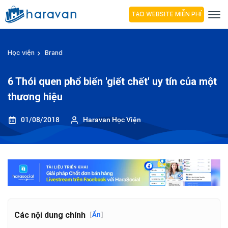
TẠO WEBSITE MIỄN PHÍ
Học viện
Brand
6 Thói quen phổ biến 'giết chết' uy tín của một
thương hiệu
01/08/2018
Haravan Học Viện
Các nội dung chính
[
Ẩn
]