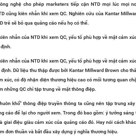
 công nghệ cho phép marketers tiếp cận NTD mọi lúc mọi nơ
TD cũng kiên nhẫn khi xem QC. Nghiên cứu của Kantar Millw
D trẻ sẽ bỏ qua quảng cáo nếu họ có thể.
 kiên nhẫn của NTD khi xem QC, yếu tố phù hợp về mặt cảm xú
 định.
 kiên nhẫn của NTD khi xem QC, yếu tố phù hợp về mặt cảm xú
t định. Dữ liệu thu thập được bởi Kantar Millward Brown cho th
m xúc, có độ nhận diện thương hiệu cao có mối tương quan chặ
n những QC chỉ tập trung về mặt thông điệp.
“khuôn khổ” thông điệp truyền thông ta cũng nên tập trung xâ
ng cáo để lại cho người xem. Trong đó bao gồm: ý tưởng sáng 
à giai điệu giàu cảm xúc của quảng cáo đó. Hay nói cách khác
m đơn thuần và bắt đầu xây dựng ý nghĩa thương hiệu.