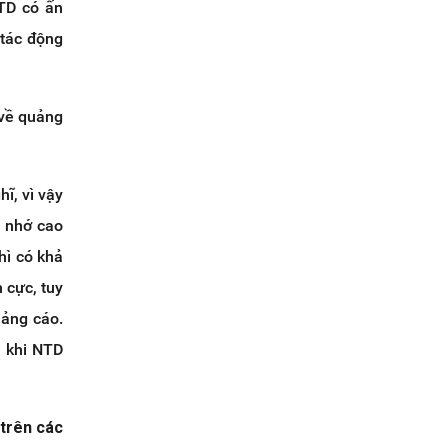
TD có ấn
 tác động
 về quảng
ĩ, vì vậy
 nhớ cao
hì có khả
 cực, tuy
uảng cáo.
t khi NTD
 trên các