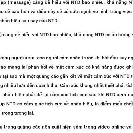
điệp (message) càng dễ hiểu với NTD bao nhiêu, khả năng N
o sẽ cao hơn và điều này sẽ có sức mạnh vô hình trong việc
 nhãn hiệu sau này của NTD.
 càng dễ hiểu với NTD bao nhiêu, khả năng NTD có ấn tượng
ượng người xem:
con người cảm nhận trước khi bắt đầu suy ngh
áo mang lại phản hồi về mặt cảm xúc có khả năng được ghi
do tại sao mà một quảng cáo gắn kết về mặt cảm xúc với NTD t
 nhiều hơn đến doanh thu. Cảm xúc không nhất thiết phải tích
n nhãn hiệu phải để lại cảm xúc tích cực sau khi NTD xem q
iúp NTD có cảm giác tích cực về nhãn hiệu, là điểm mấu chố
 trong tương lai.
u trong quảng cáo nên xuất hiện sớm trong video online và