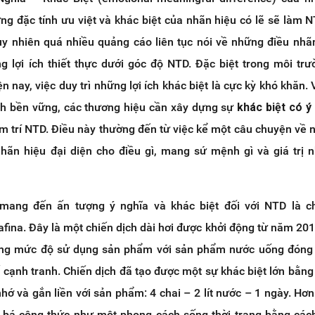
ng đặc tính ưu việt và khác biệt của nhãn hiệu có lẽ sẽ làm
 nhiên quá nhiều quảng cáo liên tục nói về những điều nhã
ng lợi ích thiết thực dưới góc độ NTD. Đặc biệt trong môi tr
ện nay, việc duy trì những lợi ích khác biệt là cực kỳ khó khăn. 
ách bền vững, các thương hiệu cần xây dựng sự
khác biệt có ý
âm trí NTD. Điều này thường đến từ việc kể một câu chuyện về 
ãn hiệu đại diện cho điều gì, mang sứ mệnh gì và giá trị 
 mang đến ấn tượng ý nghĩa và khác biệt đối với NTD là ch
afina. Đây là một chiến dịch dài hơi được khởi động từ năm 2013
ăng mức độ sử dụng sản phẩm với sản phẩm nước uống đóng 
ế cạnh tranh. Chiến dịch đã tạo được một sự khác biệt lớn bằng
hớ và gắn liền với sản phẩm: 4 chai – 2 lít nước – 1 ngày. Hơn
 bá công thức như một phong cách sống thời trang bằng các