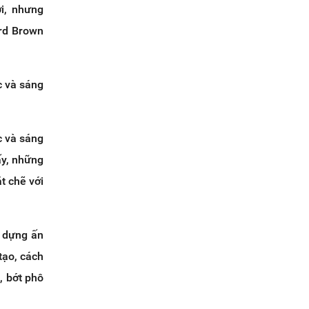
i, nhưng
ard Brown
c và sáng
c và sáng
ấy, những
t chẽ với
y dựng ấn
tạo, cách
, bớt phô