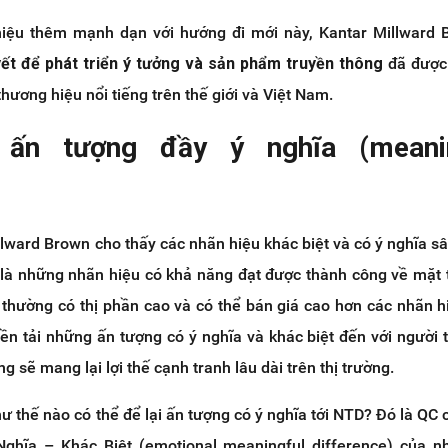
hiệu thêm mạnh dạn với hướng đi mới này, Kantar Millward 
yết để phát triển ý tưởng và sản phẩm truyền thông
đã được
hương hiệu nổi tiếng trên thế giới và Việt Nam.
 ấn tượng đầy ý nghĩa (meanin
llward Brown cho thấy các nhãn hiệu khác biệt và có ý nghĩa sâ
 là những nhãn hiệu có khả năng đạt được thành công về mặt t
thường có thị phần cao và có thể bán giá cao hơn các nhãn h
uyền tải những ấn tượng có ý nghĩa và khác biệt đến với người 
 sẽ mang lại lợi thế cạnh tranh lâu dài trên thị trường.
 thế nào có thể để lại ấn tượng có ý nghĩa tới NTD? Đó là QC c
ghĩa – Khác Biệt (emotional meaningful difference) của nh