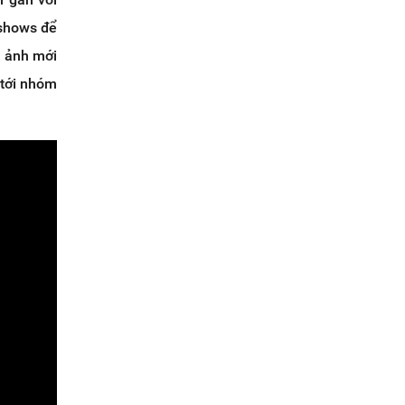
 shows để
h ảnh mới
 tới nhóm