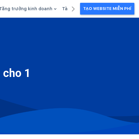
Tăng trưởng kinh doanh
Tài liệu kinh doanh
TẠO WEBSITE MIỄN PHÍ
g
Khuyến mãi
Ebook
Chăm sóc khách hàng
Câu chuyện kinh doanh
Webinar
i cho 1