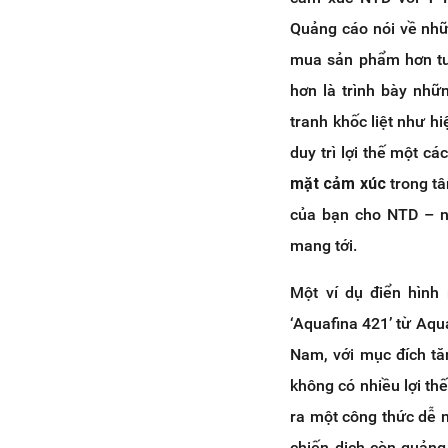
Quảng cáo nói về nhữ
mua sản phẩm hơn tuy
hơn là trình bày nhữ
tranh khốc liệt như hi
duy trì lợi thế một c
mặt cảm xúc
trong t
của bạn cho NTD – nh
mang tới.
Một ví dụ điển hình
‘Aquafina 421’ từ Aqu
Nam, với mục đích t
không có nhiều lợi th
ra một công thức dễ n
chiến dịch còn quảng