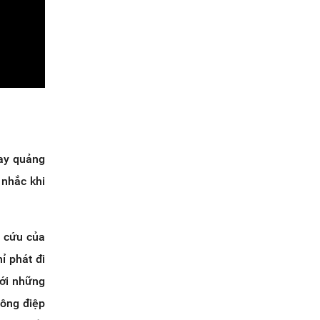
hay quảng
 nhắc khi
n cứu của
ỉ phát đi
với những
hông điệp