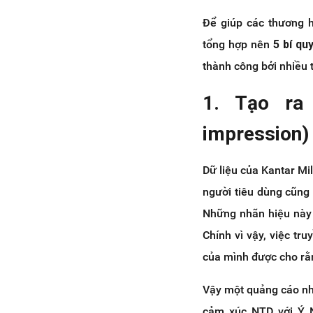
Để giúp các thương 
tổng hợp nên
5 bí qu
thành công bởi nhiều t
1. Tạo ra
impression)
Dữ liệu của Kantar Mi
người tiêu dùng cũng
Những nhãn hiệu này 
Chính vì vậy, việc tr
của mình được cho rằng
Vậy một quảng cáo như
cảm xúc NTD với Ý N