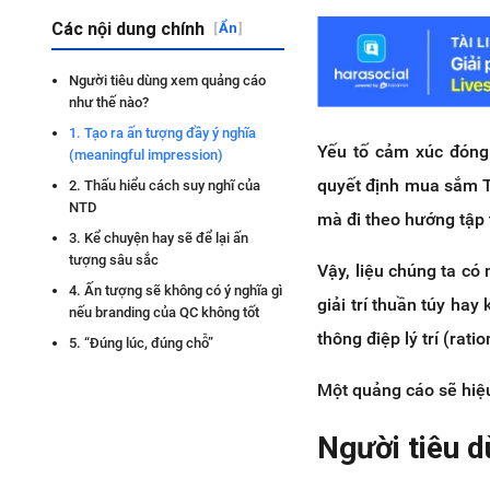
Các nội dung chính
[
Ẩn
]
Người tiêu dùng xem quảng cáo
như thế nào?
1. Tạo ra ấn tượng đầy ý nghĩa
Yếu tố cảm xúc đóng 
(meaningful impression)
quyết định mua sắm T
2. Thấu hiểu cách suy nghĩ của
NTD
mà đi theo hướng tập t
3. Kể chuyện hay sẽ để lại ấn
tượng sâu sắc
Vậy, liệu chúng ta có
4. Ấn tượng sẽ không có ý nghĩa gì
giải trí thuần túy hay
nếu branding của QC không tốt
thông điệp lý trí (rat
5. “Đúng lúc, đúng chỗ”
Một quảng cáo sẽ hiệu
Người tiêu 