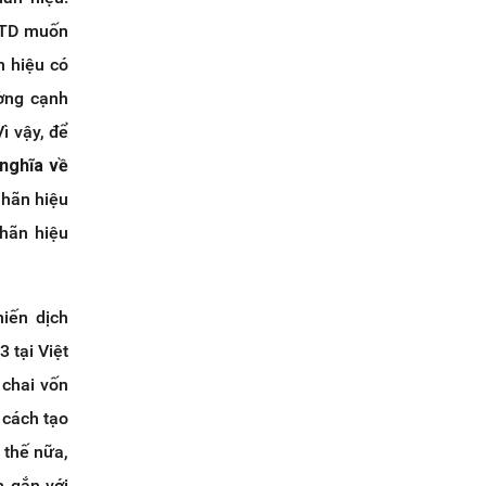
 NTD muốn
n hiệu có
ường cạnh
Vì vậy, để
 nghĩa về
nhãn hiệu
nhãn hiệu
iến dịch
 tại Việt
chai vốn
 cách tạo
 thế nữa,
h gắn với