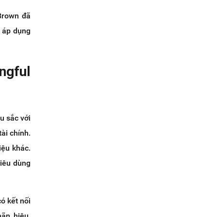
Brown đã
 áp dụng
gful
u sắc với
ài chính.
iệu khác.
tiêu dùng
ó kết nối
ãn hiệu.