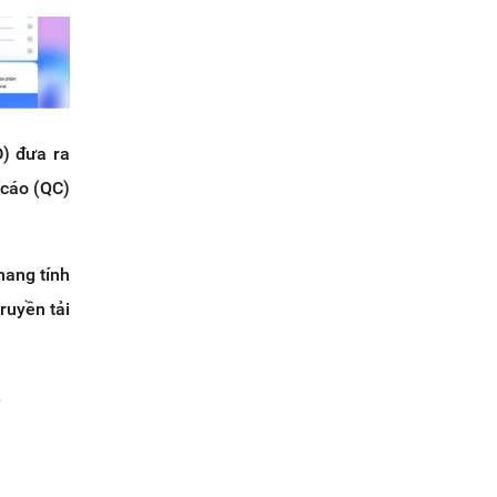
D) đưa ra
 cáo (QC)
mang tính
ruyền tải
.