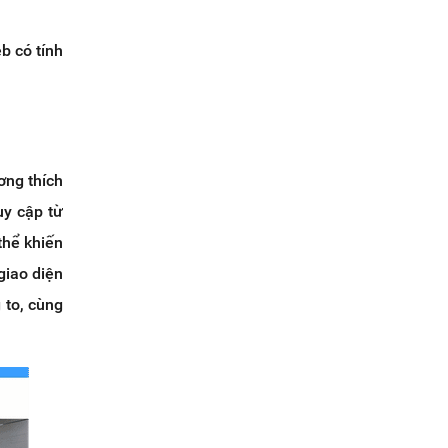
b có tính
ơng thích
uy cập từ
thể khiến
giao diện
 to, cùng