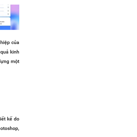
hiệp của
 quả kinh
dựng một
iết kế do
otoshop,