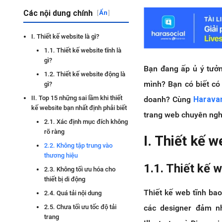
Các nội dung chính
[
Ẩn
]
I. Thiết kế website là gì?
1.1. Thiết kế website tĩnh là
gì?
Bạn đang ấp ủ ý tưở
1.2. Thiết kế website động là
mình? Bạn có biết có 
gì?
II. Top 15 những sai lầm khi thiết
doanh? Cùng
Harava
kế website bạn nhất định phải biết
trang web chuyên ngh
2.1. Xác định mục đích không
rõ ràng
I. Thiết kế w
2.2. Không tập trung vào
thương hiệu
1.1. Thiết kế w
2.3. Không tối ưu hóa cho
thiết bị di động
Thiết kế web tĩnh bao
2.4. Quá tải nội dung
các designer đảm n
2.5. Chưa tối ưu tốc độ tải
trang