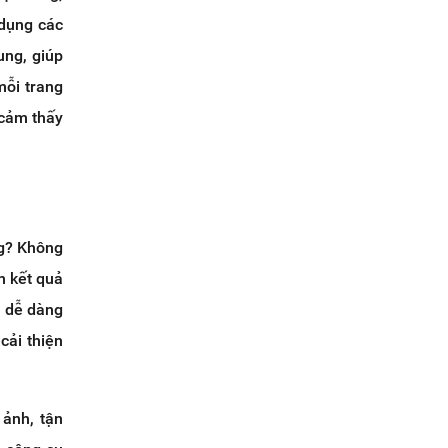
 dụng các
ung, giúp
mỗi trang
 cảm thấy
ng? Không
n kết quả
ọ dễ dàng
cải thiện
 ảnh, tận