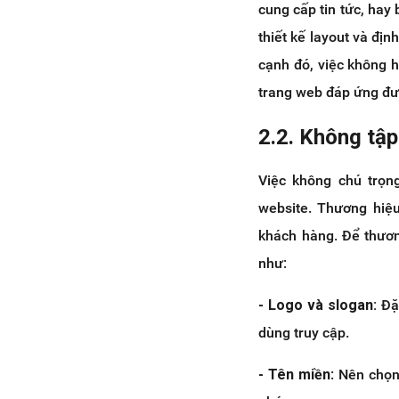
- Giải pháp lý tưởng dành cho
cung cấp tin tức, hay 
doanh nghiệp
thiết kế layout và đị
cạnh đó, việc không 
trang web đáp ứng đ
2.2. Không tập
Việc không chú trọng
website. Thương hiệu
khách hàng. Để thươn
như:
- Logo và slogan:
Đặt
dùng truy cập.
- Tên miền
: Nên chọn