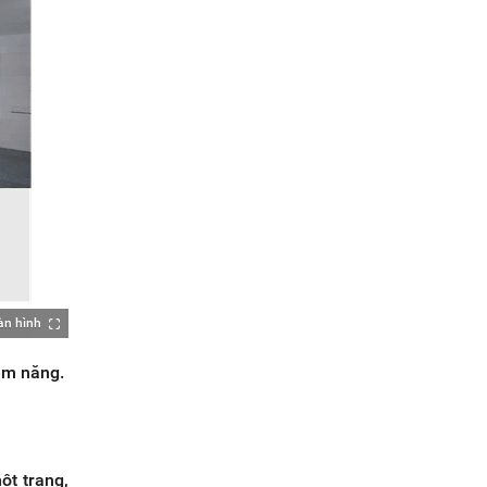
àn hình
iềm năng.
ột trang,