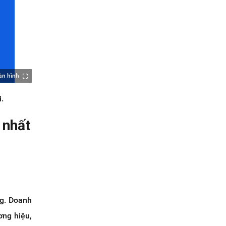
àn hình
.
 nhất
ng. Doanh
ơng hiệu,