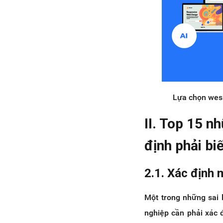
xuyên
2.16. Sử dụng nhạc và video
tự động
2.17. Sử dụng các tính năng
không hợp lý
2.18. Biểu mẫu thu thập thông
tin quá dài
2.19. Lựa chọn đơn vị thiết kế
Lựa chọn wesb
website không uy tín
III. Mục đích của việc thiết kế
II. Top 15 n
website
3.1. Bắt kịp xu hướng công
định phải bi
nghệ
3.2. Hỗ trợ khách hàng hiệu
quả
2.1. Xác định 
IV. Doanh nghiệp sẽ chịu những
hậu quả nghiêm trọng gì khi có
Một trong những sai 
website không tối ưu?
nghiệp cần phải xác 
V. Dịch vụ thiết kế website trọn gói