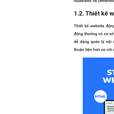
Illustrator và Dimensi
2.6. Điều hướng không rõ
ràng
1.2. Thiết kế 
2.7. Sử dụng hình ảnh kém
chất lượng
Thiết kế website động
2.8. Font chữ, kích thước chữ
động thường có cơ sở 
không hợp lý
dễ dàng quản lý nội 
2.9. Định dạng hình ảnh không
chính xác
thuận tiện hơn so với 
2.10. Thiết kế không thân
thiện với mọi người
2.11. Thiếu lời kêu gọi hành
động (CTA) rõ ràng
2.12. Không đồng nhất về
nhãn hiệu
2.13. Tối ưu hóa SEO chưa
hiệu quả
2.14. Thiếu phân tích dữ liệu
2.15. Không bảo trì thường