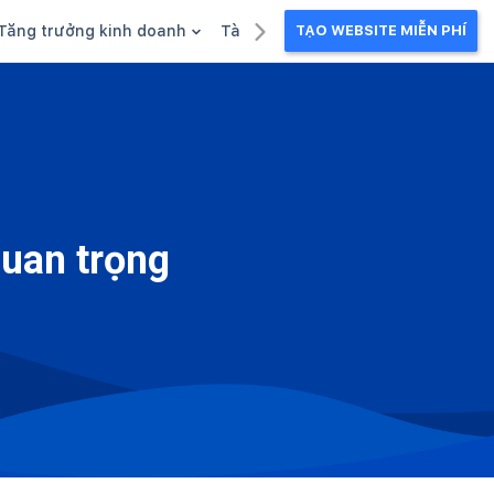
Tăng trưởng kinh doanh
Tài liệu kinh doanh
TẠO WEBSITE MIỄN PHÍ
g
Khuyến mãi
Ebook
Chăm sóc khách hàng
Câu chuyện kinh doanh
Webinar
quan trọng