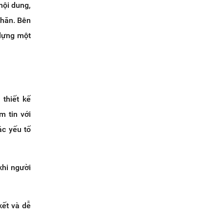
nội dung,
khăn. Bên
 dựng một
 thiết kế
m tin với
ác yếu tố
khi người
kết và dễ