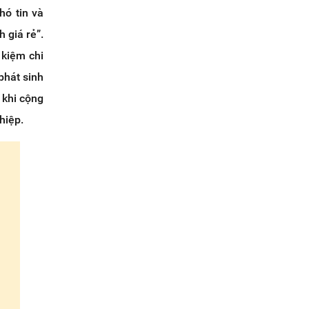
hó tin và
 giá rẻ”.
 kiệm chi
phát sinh
 khi cộng
hiệp.