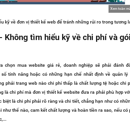
Xem toàn m
u kỹ về đơn vị thiết kế web để tránh những rủi ro trong tương la
 - Không tìm hiểu kỹ về chi phí và gó
ựa chọn mua website giá rẻ, doanh nghiệp sẽ phải đánh đổi
 số tính năng hoặc có những hạn chế nhất định về quản lý
ng phải trang web nào chi phí thấp là chất lượng tệ hoặc chi p
g là chi phí mà đơn vị thiết kế website đưa ra phải phù hợp vớ
biệt là chi phí phải rõ ràng và chi tiết, chẳng hạn như có nhữn
ai như thế nào, cam kết chất lượng và hoàn tiền ra sao, nếu có 
,...