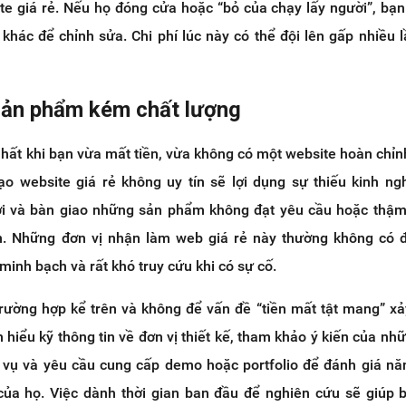
ite giá rẻ. Nếu họ đóng cửa hoặc “bỏ của chạy lấy người”, bạn
 khác để chỉnh sửa. Chi phí lúc này có thể đội lên gấp nhiều l
 sản phẩm kém chất lượng
nhất khi bạn vừa mất tiền, vừa không có một website hoàn chỉn
ạo website giá rẻ không uy tín sẽ lợi dụng sự thiếu kinh n
ợi và bàn giao những sản phẩm không đạt yêu cầu hoặc thậm
ền. Những đơn vị nhận làm web giá rẻ này thường không có đ
minh bạch và rất khó truy cứu khi có sự cố.
trường hợp kể trên và không để vấn đề “tiền mất tật mang” xả
m hiểu kỹ thông tin về đơn vị thiết kế, tham khảo ý kiến của nh
 vụ và yêu cầu cung cấp demo hoặc portfolio để đánh giá nă
của họ. Việc dành thời gian ban đầu để nghiên cứu sẽ giúp 