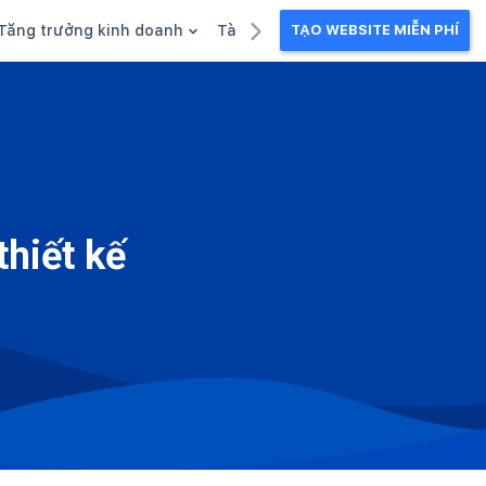
Tăng trưởng kinh doanh
Tài liệu kinh doanh
TẠO WEBSITE MIỄN PHÍ
g
Khuyến mãi
Ebook
Chăm sóc khách hàng
Câu chuyện kinh doanh
Webinar
thiết kế