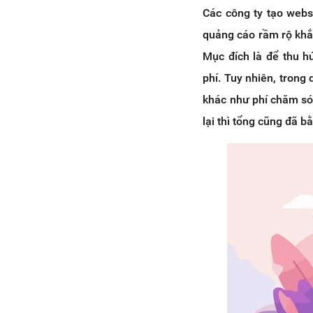
Các công ty tạo webs
VII. Sai lầm 7 - Điều hướng không
rõ ràng
quảng cáo rầm rộ khắp
VIII. Sai lầm 8 - Không chăm sóc
Mục đích là để thu h
website
phí. Tuy nhiên, trong
IX. Sai lầm 9 - Không cập nhật bảo
mật
khác như phí chăm sóc
X. Sai lầm 10 - Không có hỗ trợ
lại thì tổng cũng đã 
sau khi bàn giao
XI. Nên mua dịch vụ thiết kế
website giá rẻ chất lượng, uy tín ở
đâu?