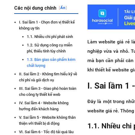
Các nội dung chính
[
Ẩn
]
I. Sai lầm 1 - Chọn đơn vị thiết kế
không uy tín
1.1. Nhiều chi phí phát sinh
Làm website giá rẻ là
1.2. Sử dụng công cụ miễn
nghiệp vừa và nhỏ. T
phí, thiếu tính tùy chỉnh
1.3. Bàn giao sản phẩm kém
mà bạn cần phải cân
chất lượng
khi thiết kế website gi
II. Sai lầm 2 - Không tìm hiểu kỹ về
chi phí và gói dịch vụ
I. Sai lầm 1 
III. Sai lầm 3 - Giao phó hoàn toàn
cho công ty thiết kế web
Đây là một trong nhữ
IV. Sai lầm 4 - Website không
hướng đến khách hàng
website giá rẻ. Thông
V. Sai lầm 5 - Website không thân
thiện với thiết bị di động
1.1. Nhiều chi 
VI. Sai lầm 6 - Tốc độ tải quá lâu