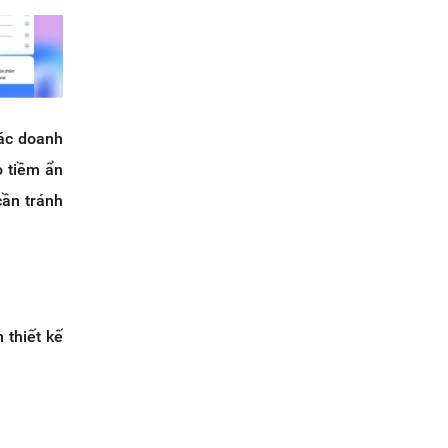
các doanh
o tiềm ẩn
ần tránh
 thiết kế