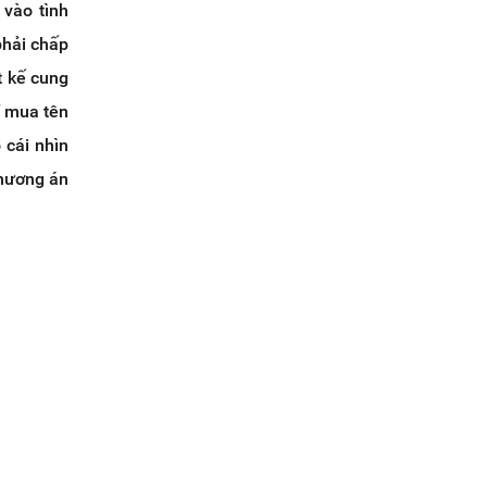
 vào tình
phải chấp
t kế cung
í mua tên
 cái nhìn
phương án