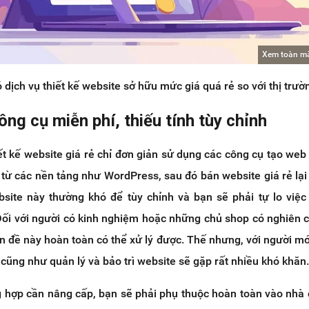
Xem toàn m
ó dịch vụ thiết kế website sở hữu mức giá quá rẻ so với thị trườ
ông cụ miễn phí, thiếu tính tùy chỉnh
ết kế website giá rẻ chỉ đơn giản sử dụng các công cụ tạo web
từ các nền tảng như WordPress, sau đó bán website giá rẻ lại
site này thường khó để tùy chỉnh và bạn sẽ phải tự lo việ
 Đối với người có kinh nghiệm hoặc những chủ shop có nghiên 
ấn đề này hoàn toàn có thể xử lý được. Thế nhưng, với người mớ
 cũng như quản lý và bảo trì website sẽ gặp rất nhiều khó khăn
ng hợp cần nâng cấp, bạn sẽ phải phụ thuộc hoàn toàn vào nhà