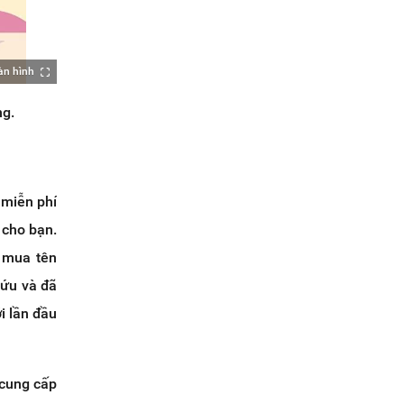
àn hình
ng.
 miễn phí
 cho bạn.
c mua tên
cứu và đã
i lần đầu
.
 cung cấp