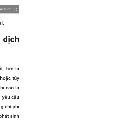
àn hình
i.
i dịch
, tức là
 hoặc tùy
hí cao là
i yêu cầu
g chi phí
phát sinh