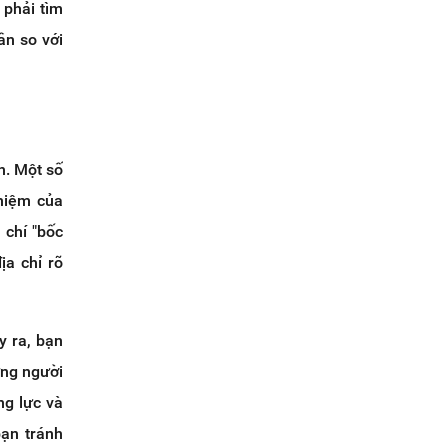
 phải tìm
ần so với
h. Một số
ghiệm của
 chí "bốc
ịa chỉ rõ
y ra, bạn
ững người
ng lực và
bạn tránh