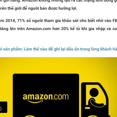
 gửi hàng. Amazon không những tạo ra các mạng lưới đóng g
trên thế giới để người bán được hưởng lợi.
năm 2014, 71% số người tham gia khảo sát cho biết nhờ vào 
tăng lên trên Amazon.com hơn 20% kể từ khi gia nhập và c
i sản phẩm: Làm thế nào để ghi lại dấu ấn trong lòng khách h