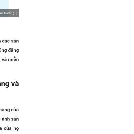
àn hình
n các sản
cũng đăng
n và miễn
àng và
 hàng của
h ảnh sản
a của họ