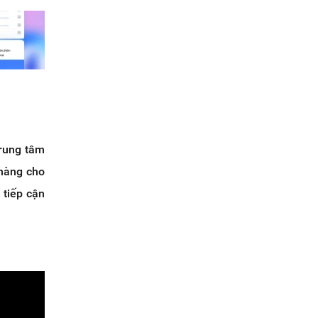
trung tâm
 hàng cho
 tiếp cận