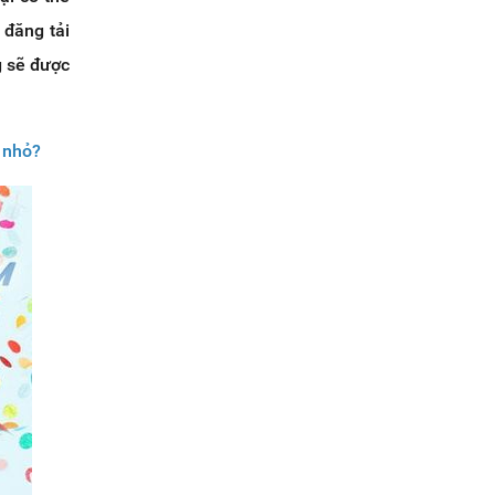
 đăng tải
g sẽ được
 nhỏ?