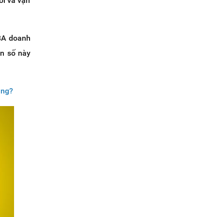
ói và vận
FBA doanh
on số này
àng?