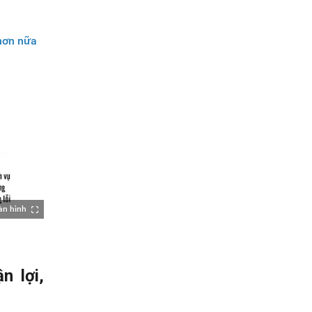
 hơn nữa
àn hình
n lợi,