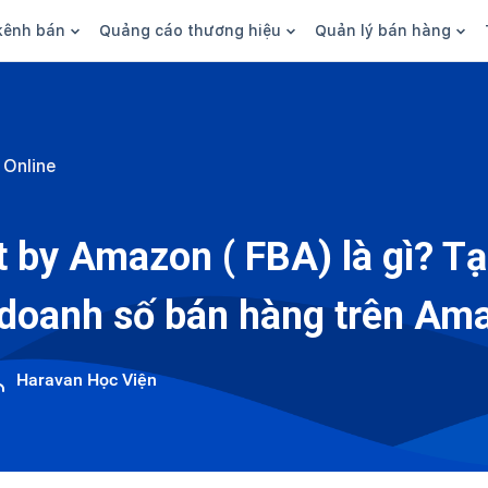
kênh bán
Quảng cáo thương hiệu
Quản lý bán hàng
n hàng
Marketing
Phần mềm quản lý bán hàn
ine
Quảng cáo
Tồn kho
 Online
 kênh
SEO
Giao hàng và phí ship
bsite
Content
Thanh toán
t by Amazon ( FBA) là gì? Tại
n social
Thương hiệu/Brand
Tài chính
 doanh số bán hàng trên Am
n sàn
Nhân viên
hàng
Haravan Học Viện