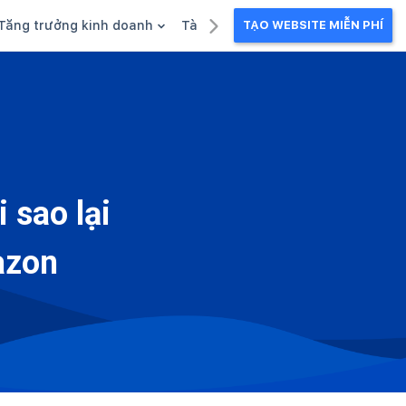
Tăng trưởng kinh doanh
Tài liệu kinh doanh
TẠO WEBSITE MIỄN PHÍ
g
Khuyến mãi
Ebook
Chăm sóc khách hàng
Câu chuyện kinh doanh
Webinar
 sao lại
azon