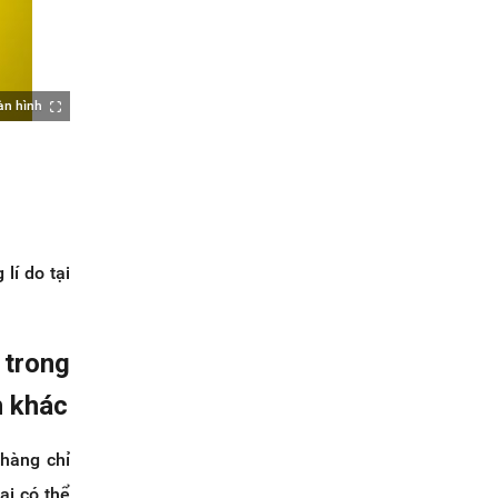
àn hình
lí do tại
 trong
h khác
 hàng chỉ
ại có thể