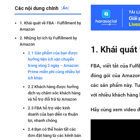
Các nội dung chính
[
Ẩn
]
1. Khái quát về FBA - Fulfillment by
Amazon
2. Những lợi ích từ Fulfillment by
Amazon
1. Khái quát
2.1 Sản phẩm của bạn được
hưởng tiện ích vận chuyển
FBA, viết tắt của Ful
trong vòng 2 ngày – Amazon
Prime miễn phí cùng nhiều lợi
đóng gói của Amazon,
ích khác
các sản phẩm này. Tu
2.2 Khách hàng được hưởng
dịch vụ chăm sóc khách hàng
với nhiều khách hàng 
và hỗ trợ đổi trả từ Amazon
2.3 FBA hỗ trợ việc kinh
Hãy cùng xem video d
doanh của bạn diễn ra thuận
lợi, nhanh chóng
2.4 Bạn có thể hoàn tất các
đơn đặt hàng từ các kênh bán