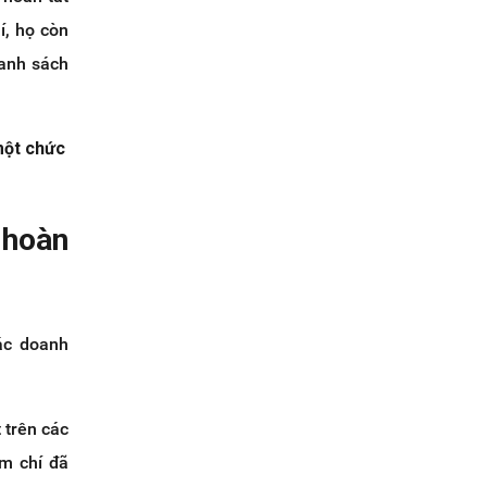
í, họ còn
danh sách
một chức
 hoàn
ác doanh
 trên các
m chí đã