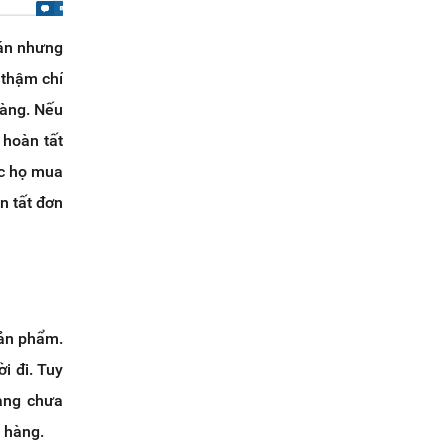
oán nhưng
 thậm chí
hàng. Nếu
hoàn tất
ục họ mua
n tất đơn
sản phẩm.
i đi. Tuy
hàng chưa
 hàng.