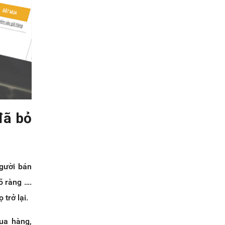
đã bỏ
gười bán
õ ràng ….
 trở lại.
ua hàng,