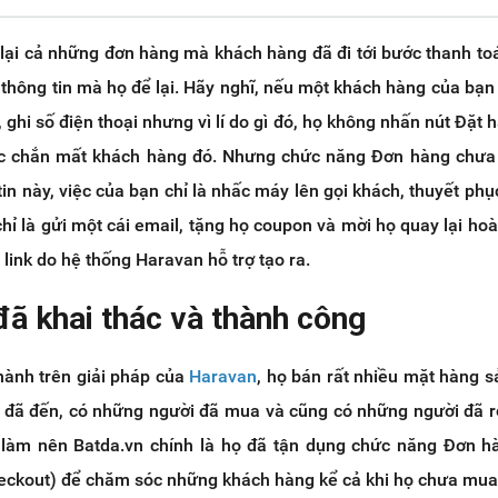
 lại cả những đơn hàng mà khách hàng đã đi tới bước thanh t
thông tin mà họ để lại. Hãy nghĩ, nếu một khách hàng của bạn
 ghi số điện thoại nhưng vì lí do gì đó, họ không nhấn nút Đặt 
ắc chắn mất khách hàng đó. Nhưng chức năng Đơn hàng chưa 
 tin này, việc của bạn chỉ là nhấc máy lên gọi khách, thuyết ph
hỉ là gửi một cái email, tặng họ coupon và mời họ quay lại hoà
ink do hệ thống Haravan hỗ trợ tạo ra.
đã khai thác và thành công
ành trên giải pháp của
Haravan
, họ bán rất nhiều mặt hàng 
 đã đến, có những người đã mua và cũng có những người đã rờ
t làm nên Batda.vn chính là họ đã tận dụng chức năng Đơn 
eckout) để chăm sóc những khách hàng kể cả khi họ chưa mua