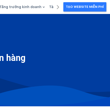
Tăng trưởng kinh doanh
Tài liệu kinh doanh
TẠO WEBSITE MIỄN PHÍ
g
Khuyến mãi
Ebook
Chăm sóc khách hàng
Câu chuyện kinh doanh
Webinar
n hàng