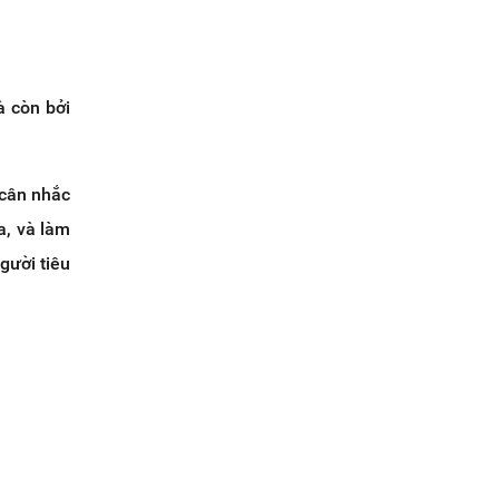
à còn bởi
 cân nhắc
a, và làm
gười tiêu