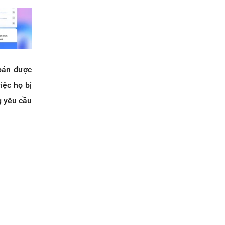
bán được
iệc họ bị
g yêu cầu