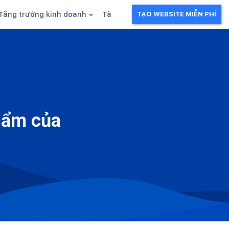
Tăng trưởng kinh doanh
Tài liệu kinh doanh
TẠO WEBSITE MIỄN PHÍ
g
Khuyến mãi
Ebook
Chăm sóc khách hàng
Câu chuyện kinh doanh
Webinar
hẩm của