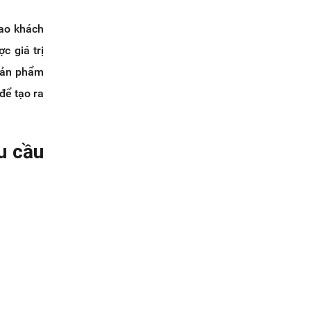
sao khách
c giá trị
 sản phẩm
để tạo ra
u cầu