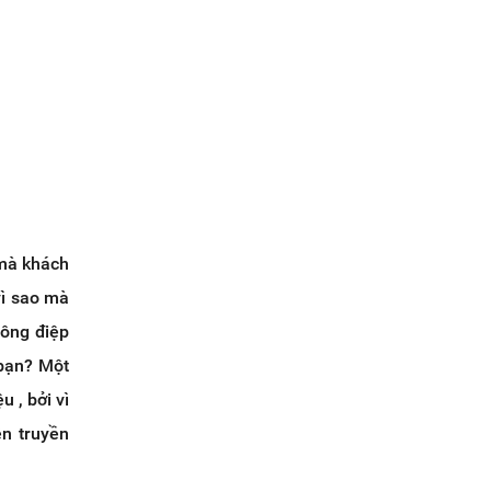
 mà khách
vì sao mà
hông điệp
 bạn? Một
 , bởi vì
n truyền