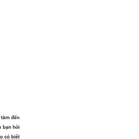
n tâm đến
u bạn hỏi
ọ có biết