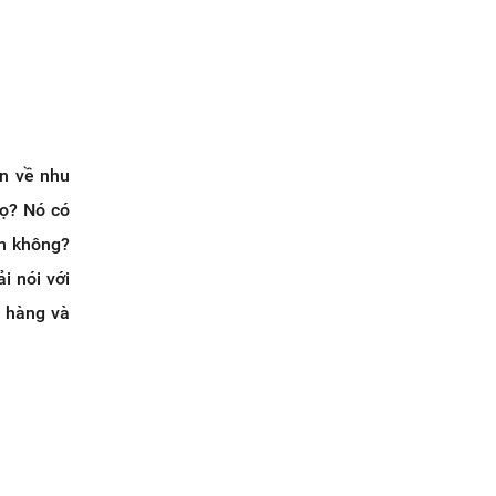
àn về nhu
họ? Nó có
ơn không?
 nói với
h hàng và