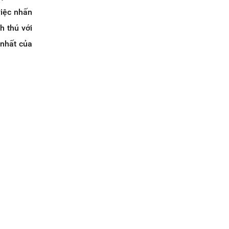
việc nhấn
h thú với
 nhất của