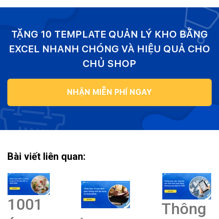
TẶNG 10 TEMPLATE QUẢN LÝ KHO BẰNG
EXCEL NHANH CHÓNG VÀ HIỆU QUẢ CHO
CHỦ SHOP
NHẬN MIỄN PHÍ NGAY
Bài viết liên quan:
1001
Thông