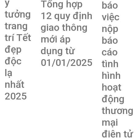
ý
Tổng hợp
báo
tưởng
12 quy định
việc
trang
giao thông
nộp
trí Tết
mới áp
báo
đẹp
dụng từ
cáo
độc
01/01/2025
tình
lạ
hình
nhất
hoạt
2025
động
thương
mại
điện tử