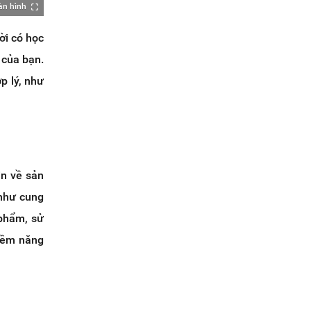
àn hình
ời có học
 của bạn.
p lý, như
in về sản
 như cung
 phẩm, sử
tiềm năng