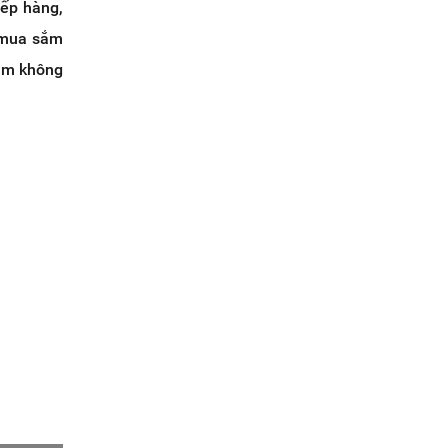
xếp hàng,
h mua sắm
làm không