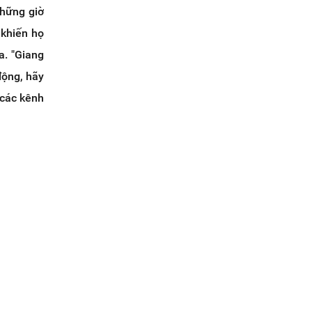
những giờ
 khiến họ
a. "Giang
động, hãy
 các kênh