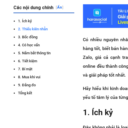
Các nội dung chính
[
Ẩn
]
1. Ích kỷ
2. Thiếu kiên nhẫn
3. Bốc đồng
Có nhiều nguyên nhâ
4. Có học vấn
hàng tốt, biết bán hà
5. Nắm bắt thông tin
Zalo, giá cả cạnh tr
6. Tiết kiệm
online đều thành công
7. Bí mật
và giải pháp tốt nhất.
8. Mua khi vui
9. Đắng đo
Hãy hiểu khi kinh do
Tổng kết
yếu tố tâm lý của từn
1. Ích kỷ
Đây không phải là loạ