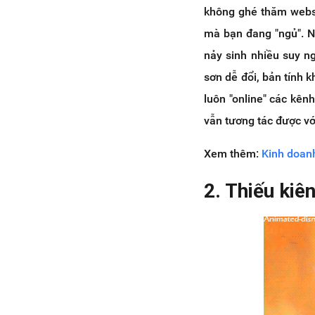
không ghé thăm websi
mà bạn đang "ngủ". N
nảy sinh nhiều suy n
sơn dễ đổi, bản tính 
luôn "online" các kên
vẫn tương tác được vớ
Xem thêm:
Kinh doanh
2. Thiếu kiê