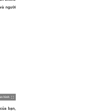
 và người
àn hình
 của bạn,