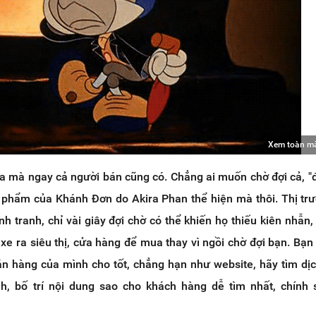
Xem toàn m
ữa mà ngay cả người bán cũng có. Chẳng ai muốn chờ đợi cả, "đ
n phẩm của Khánh Đơn do Akira Phan thể hiện mà thôi. Thị t
nh tranh, chỉ vài giây đợi chờ có thể khiến họ thiếu kiên nhẫn,
 xe ra siêu thị, cửa hàng để mua thay vì ngồi chờ đợi bạn. Bạn 
án hàng của mình cho tốt, chẳng hạn như website, hãy tìm dị
h, bố trí nội dung sao cho khách hàng dễ tìm nhất, chính