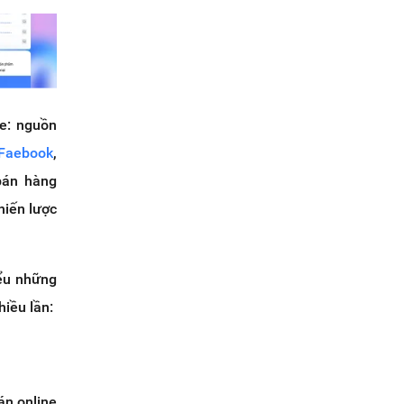
e: nguồn
 Faebook
,
 bán hàng
hiến lược
iểu những
hiều lần:
án online