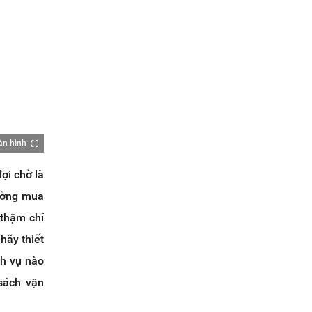
àn hình
ợi chờ là
rường mua
 thậm chí
hãy thiết
ch vụ nào
 sách vận