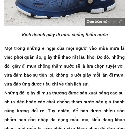
Xem toàn màn hình
Kinh doanh giày đi mưa chống thấm nước
Một trong những e ngại của mọi người vào mùa mưa là
việc phơi quần áo, giày thể thao rất lâu khô. Do đó, những
đôi giày đi mưa chống thấm nước sẽ là lựa chọn tuyệt vời,
vừa đảm bảo sự tiện lợi, không lo ướt giày mỗi lần đi mưa,
vừa đáp ứng được tiêu chí về tính lịch sự.
Những đôi giày đi mưa thường được sản xuất bằng cao su,
nhựa dẻo hoặc các chất chống thấm nước nên giá thành
cũng tương đối rẻ. Tuy nhiên, để bán được nhiều sản
phẩm bạn cần nhập đa dạng mẫu mã, kiểu dáng khác
nhau, mỗi mẫu lại cần nhiều size khác nhau để đáp ứng