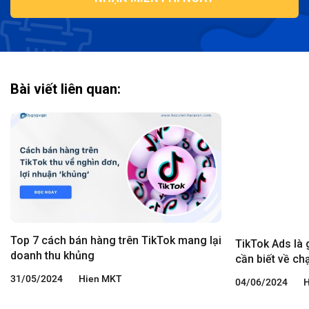
Bài viết liên quan:
Top 7 cách bán hàng trên TikTok mang lại
TikTok Ads là 
doanh thu khủng
cần biết về c
31/05/2024
Hien MKT
04/06/2024
H