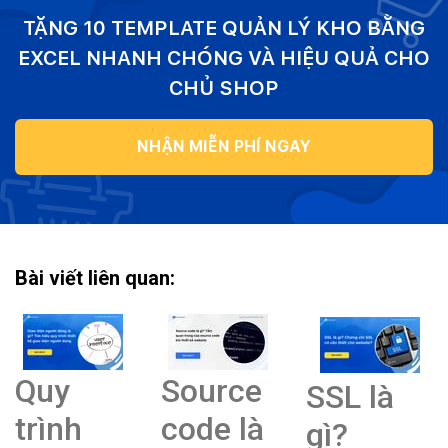
TẶNG 10 TEMPLATE QUẢN LÝ KHO BẰNG
EXCEL NHANH CHÓNG VÀ HIỆU QUẢ CHO
CHỦ SHOP
NHẬN MIỄN PHÍ NGAY
Bài viết liên quan:
Quy
Source
SSL là
trình
code là
gì?