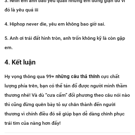
3. Nhìn em anh bảo yêu quáii nhưng em đừng giận dữ vì
đó là yêu quá iii
4. Hiphop never die, yêu em không bao giờ sai.
5. Anh ơi trái đất hình tròn, anh trốn không kỹ là còn gặp
em.
4. Kết luận
Hy vọng thông qua 99+
những câu thả thính
cực chất
lượng phía trên, bạn có thể tán đổ được người mình thầm
thương nhé! Và dù “cưa cẩm” đối phương theo câu nói nào
thì cũng đừng quên bày tỏ sự chân thành đến người
thương vì chính điều đó sẽ giúp bạn dễ dàng chinh phục
trái tim của nàng hơn đấy!