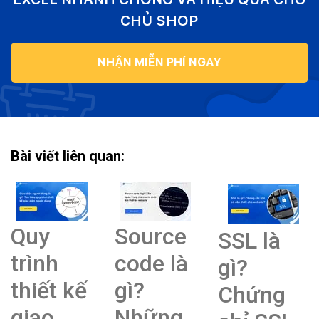
CHỦ SHOP
NHẬN MIỄN PHÍ NGAY
Bài viết liên quan:
Quy
Source
SSL là
trình
code là
gì?
thiết kế
gì?
Chứng
giao
Những