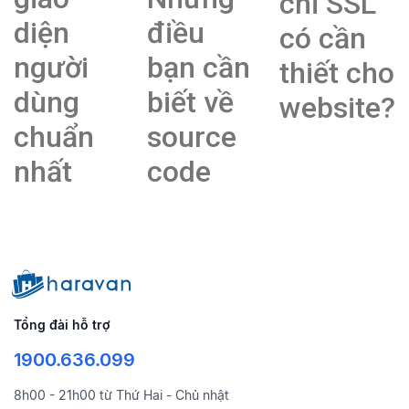
chỉ SSL
diện
điều
có cần
người
bạn cần
thiết cho
dùng
biết về
website?
chuẩn
source
nhất
code
Tổng đài hỗ trợ
1900.636.099
8h00 - 21h00 từ Thứ Hai - Chủ nhật