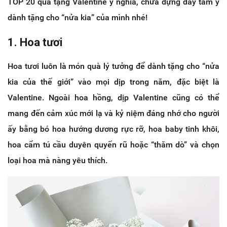
TOP 20 quà tặng Valentine ý nghĩa, chứa đựng đầy tâm ý
dành tặng cho “nửa kia” của mình nhé!
1. Hoa tươi
Hoa tươi luôn là món quà lý tưởng để dành tặng cho “nửa
kia của thế giới” vào mọi dịp trong năm, đặc biệt là
Valentine. Ngoài hoa hồng, dịp Valentine cũng có thể
mang đến cảm xúc mới lạ và kỷ niệm đáng nhớ cho người
ấy bằng bó hoa hướng dương rực rỡ, hoa baby tinh khôi,
hoa cẩm tú cầu duyên quyến rũ hoặc “thăm dò” và chọn
loại hoa mà nàng yêu thích.