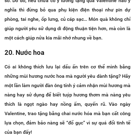
số. Do đó, nếu chưa có ý tưởng tặng quà Valentine nào ý
nghĩa thì đừng bỏ qua phụ kiện điện thoại như pin dự
phòng, tai nghe, ốp lưng, củ cáp sạc… Món quà không chỉ
giúp người yêu sử dụng di động thuận tiện hơn, mà còn là
một cách giúp nửa kia mãi nhớ nhung về bạn.
20. Nước hoa
Có ai không thích lưu lại dấu ấn trên cơ thể mình bằng
những mùi hương nước hoa mà người yêu dành tặng? Hãy
một lần làm người đàn ông tính ý cảm nhận mùi hương mà
nàng hay sử dụng để biết tuýp hương thơm mà nàng yêu
thích là ngọt ngào hay nồng ấm, quyến rũ. Vào ngày
Valentine, trao tặng bằng chai nước hóa mà bạn cất công
lựa chọn, đảm bảo nàng sẽ “đổ gục” vì sự quá đổi tinh tế
của bạn đấy!