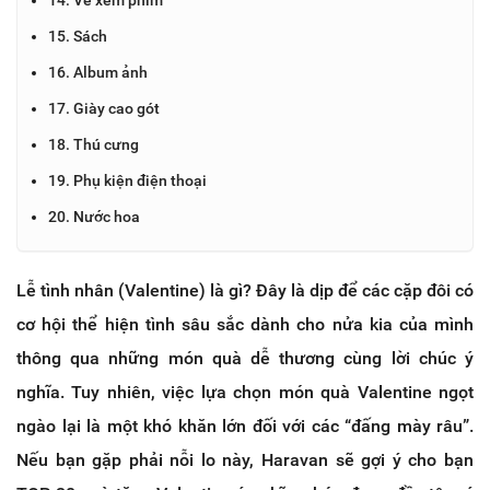
15. Sách
16. Album ảnh
17. Giày cao gót
18. Thú cưng
19. Phụ kiện điện thoại
20. Nước hoa
Lễ tình nhân (Valentine) là gì? Đây là dịp để các cặp đôi có
cơ hội thể hiện tình sâu sắc dành cho nửa kia của mình
thông qua những món quà dễ thương cùng lời chúc ý
nghĩa. Tuy nhiên, việc lựa chọn món quà Valentine ngọt
ngào lại là một khó khăn lớn đối với các “đấng mày râu”.
Nếu bạn gặp phải nỗi lo này, Haravan sẽ gợi ý cho bạn