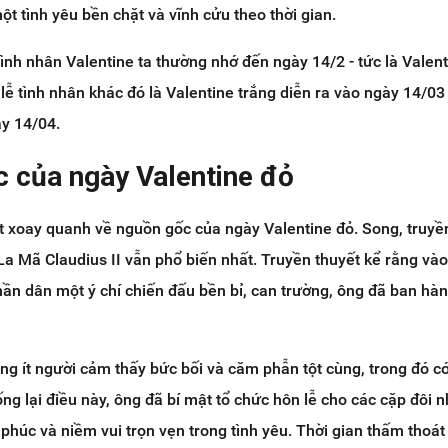
ột tình yêu bền chặt và vĩnh cửu theo thời gian.
tình nhân Valentine ta thường nhớ đến ngày 14/2 - tức là Valent
 lễ tình nhân khác đó là Valentine trắng diễn ra vào ngày 14/03
ày 14/04.
c của ngày Valentine đỏ
t xoay quanh về nguồn gốc của ngày Valentine đỏ. Song, truyề
 La Mã Claudius II vẫn phổ biến nhất. Truyền thuyết kể rằng vào
 thần dân một ý chí chiến đấu bền bỉ, can trường, ông đã ban hàn
ng ít người cảm thấy bức bối và căm phẫn tột cùng, trong đó c
ng lại điều này, ông đã bí mật tổ chức hôn lễ cho các cặp đôi 
húc và niềm vui trọn vẹn trong tình yêu. Thời gian thấm thoát 