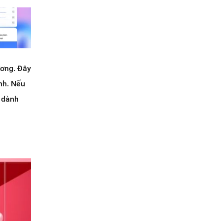
ương. Đây
nh. Nếu
 dành