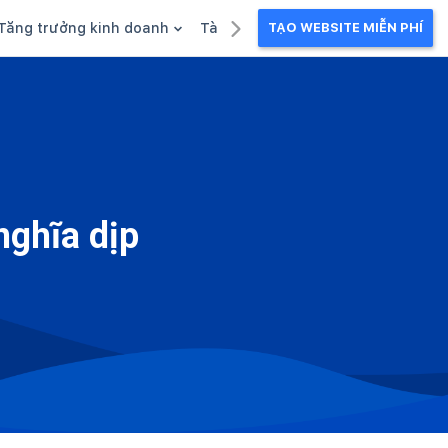
Tăng trưởng kinh doanh
Tài liệu kinh doanh
TẠO WEBSITE MIỄN PHÍ
g
Khuyến mãi
Ebook
Chăm sóc khách hàng
Câu chuyện kinh doanh
Webinar
nghĩa dịp