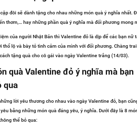
 cặp đôi sẽ dành tặng cho nhau những món quà ý nghĩa nhất. Đ
 nến thơm,… hay những phần quà ý nghĩa mà đối phương mong 
iệm của người Nhật Bản thì Valentine đỏ là dịp để các bạn nữ 
 thổ lộ và bày tỏ tình cảm của mình với đối phương. Chàng tra
 cách tặng quà cho cô gái vào ngày Valentine trắng (14/03).
ón quà Valentine đỏ ý nghĩa mà bạn
ỏ qua
những lời yêu thương cho nhau vào ngày Valentine đỏ, bạn cũn
i yêu bằng những món quà đáng yêu, ý nghĩa. Dưới đây là 8 mó
không thể bỏ qua: