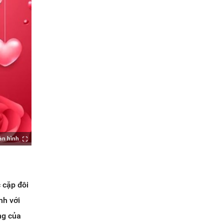
àn hình
 cặp đôi
nh với
ng của