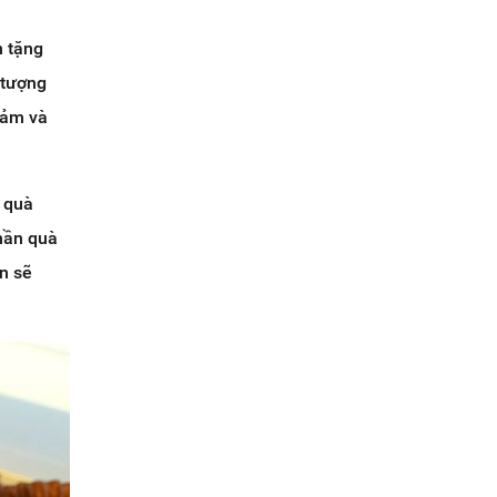
h tặng
 tượng
cảm và
n quà
phần quà
n sẽ