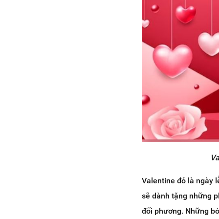
5.7. Nước hoa
5.8. Sách
6. Những món quà không nên tặng
cho người yêu trong ngày
Valentine đỏ
7. Kết luận
Va
Valentine đỏ là ngày 
sẽ dành tặng những p
đối phương. Những bó