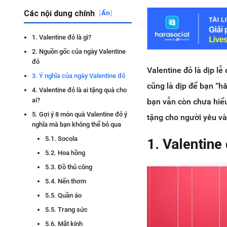
Các nội dung chính
[
Ẩn
]
1. Valentine đỏ là gì?
2. Nguồn gốc của ngày Valentine
đỏ
Valentine đỏ là dịp l
3. Ý nghĩa của ngày Valentine đỏ
cũng là dịp để bạn “h
4. Valentine đỏ là ai tặng quà cho
ai?
bạn vẫn còn chưa hiểu
5. Gợi ý 8 món quà Valentine đỏ ý
tặng cho người yêu vào
nghĩa mà bạn không thể bỏ qua
5.1. Socola
1. Valentine 
5.2. Hoa hồng
5.3. Đồ thủ công
5.4. Nến thơm
5.5. Quần áo
5.5. Trang sức
5.6. Mắt kính