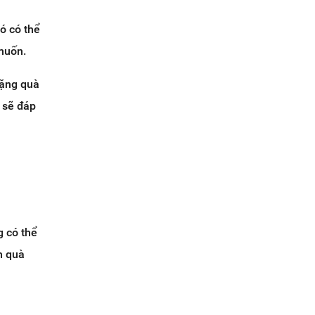
ó có thể
muốn.
tặng quà
i sẽ đáp
g có thể
n quà