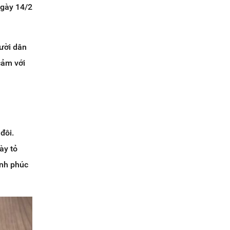
ngày 14/2
gười dân
cảm với
đôi.
ày tỏ
ạnh phúc