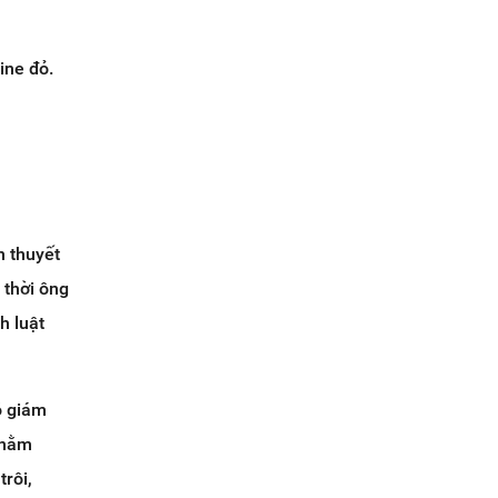
ine đỏ.
n thuyết
 thời ông
h luật
ó giám
nhằm
trôi,