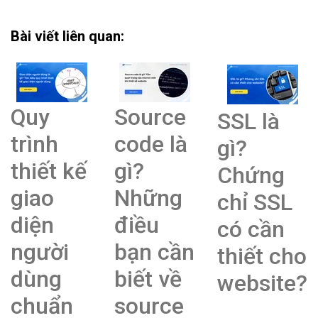
Bài viết liên quan:
Quy
Source
SSL là
trình
code là
gì?
thiết kế
gì?
Chứng
giao
Những
chỉ SSL
diện
điều
có cần
người
bạn cần
thiết cho
dùng
biết về
website?
chuẩn
source