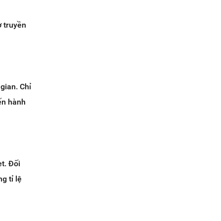
ờ truyền
gian. Chỉ
iến hành
t. Đối
g tỉ lệ