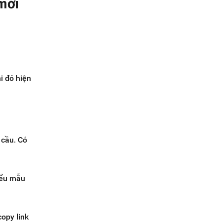
mới
i đó hiện
 cầu. Có
.
iểu mẫu
opy link