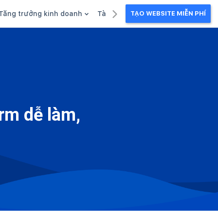
Tăng trưởng kinh doanh
Tài liệu kinh doanh
TẠO WEBSITE MIỄN PHÍ
g
Khuyến mãi
Ebook
Chăm sóc khách hàng
Câu chuyện kinh doanh
Webinar
rm dễ làm,