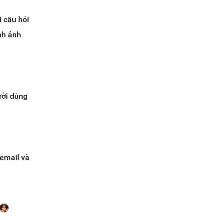
i câu hỏi
nh ảnh
ười dùng
 email và