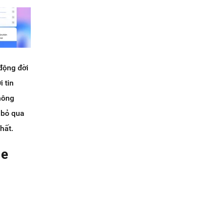
động đời
 tin
không
 bỏ qua
hất.
le