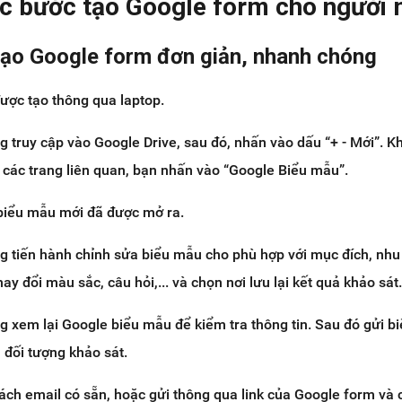
các bước tạo Google form cho người 
tạo Google form đơn giản, nhanh chóng
ược tạo thông qua laptop.
 truy cập vào Google Drive, sau đó, nhấn vào dấu “+ - Mới”. Kh
 các trang liên quan, bạn nhấn vào “Google Biểu mẫu”.
biểu mẫu mới đã được mở ra.
g tiến hành chỉnh sửa biểu mẫu cho phù hợp với mục đích, nhu
hay đổi màu sắc, câu hỏi,... và chọn nơi lưu lại kết quả khảo sát
g xem lại Google biểu mẫu để kiểm tra thông tin. Sau đó gửi b
 đối tượng khảo sát.
ách email có sẵn, hoặc gửi thông qua link của Google form và c