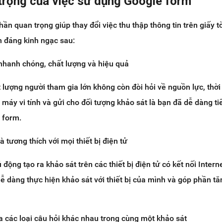
trọng của việc sử dụng Google form
n quan trọng giúp thay đổi việc thu thập thông tin trên giấy t
ch đáng kinh ngạc sau:
 nhanh chóng, chất lượng và hiệu quả
t lượng người tham gia lớn không còn đòi hỏi về nguồn lực, thời 
i, máy vi tính và gửi cho đối tượng khảo sát là bạn đã dễ dàng t
 form.
 tương thích với mọi thiết bị điện tử
động tạo ra khảo sát trên các thiết bị điện tử có kết nối Interne
 dàng thực hiện khảo sát với thiết bị của mình và góp phần tăn
a các loại câu hỏi khác nhau trong cùng một khảo sát