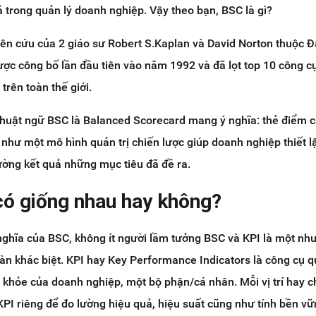
 trong quản lý doanh nghiệp. Vậy theo bạn, BSC là gì?
iên cứu của 2 giáo sư Robert S.Kaplan và David Norton thuộc Đ
ược công bố lần đầu tiên vào năm 1992 và đã lọt top 10 công c
trên toàn thế giới.
 thuật ngữ BSC là Balanced Scorecard mang ý nghĩa: thẻ điểm 
rò như một mô hình quản trị chiến lược giúp doanh nghiệp thiết lậ
lường kết quả những mục tiêu đã đề ra.
có giống nhau hay không?
nghĩa của BSC, không ít người lầm tưởng BSC và KPI là một nh
àn khác biệt. KPI hay Key Performance Indicators là công cụ qu
 khỏe của doanh nghiệp, một bộ phận/cá nhân. Mỗi vị trí hay c
KPI riêng để đo lường hiệu quả, hiệu suất cũng như tính bền v