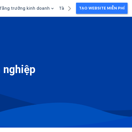
Tăng trưởng kinh doanh
Tài liệu kinh doanh
TẠO WEBSITE MIỄN PHÍ
g
Khuyến mãi
Ebook
Chăm sóc khách hàng
Câu chuyện kinh doanh
Webinar
h nghiệp