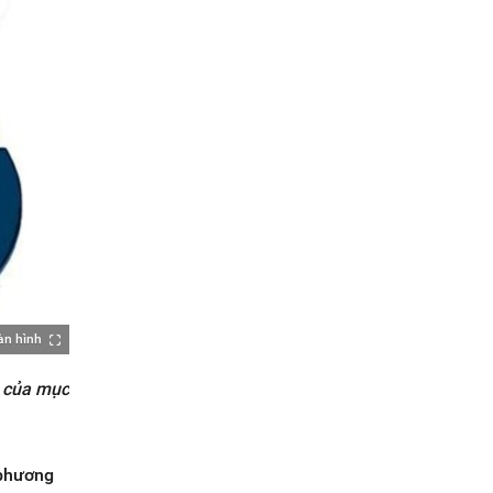
àn hình
ả của mục
 phương