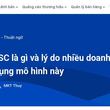
kênh bán
Quảng cáo thương hiệu
Quản lý bán hàng
n hàng
Marketing
Phần mềm quản lý bán hàn
ine
Quảng cáo
Tồn kho
 - Thuật ngữ
 kênh
SEO
Giao hàng và phí ship
bsite
Content
Thanh toán
C là gì và lý do nhiều doan
n social
Thương hiệu/Brand
Tài chính
ụng mô hình này
n sàn
Nhân viên
hàng
MKT Thuy