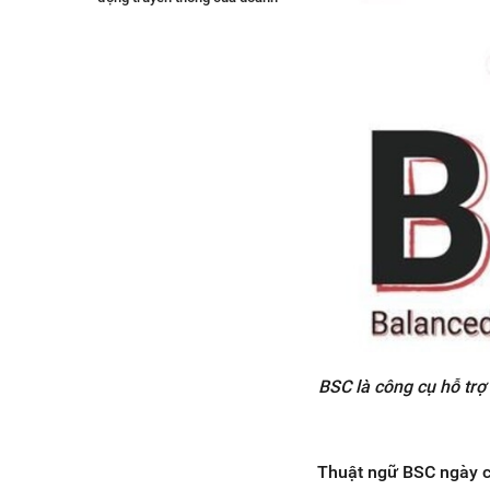
nghiệp
Tạo sự liên kết giữa những dự
án khác nhau trong doanh
nghiệp
Cải thiện hiệu suất làm đề
cương báo cáo
Thời điểm nào doanh nghiệp cần
áp dụng mô hình BSC?
Doanh nghiệp nên ứng dụng BSC
như thế nào để đạt được hiệu
quả?
Kiểm soát tốt tất cả dữ liệu
trong mô hình BSC
Đo lường và đánh giá những
yếu tố mục tiêu trong mô hình
BSC là công cụ hỗ trợ 
BSC
Xây dựng KPI cụ thể cho từng
yếu tố mục tiêu
Thuật ngữ BSC ngày c
Kết nối tất cả yếu tố mục tiêu