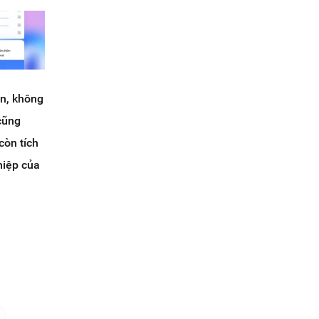
ên, không
cũng
còn tích
hiệp của