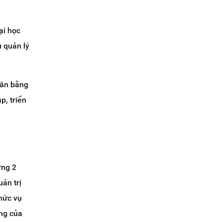
ại học
ụ quản lý
cân bằng
p, triển
ưng 2
ản trị
hức vụ
ững của