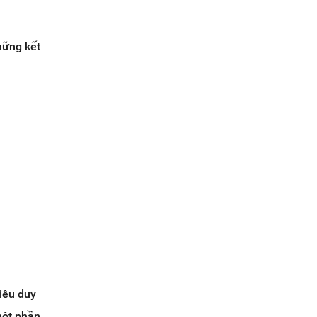
hững kết
iêu duy
một phần