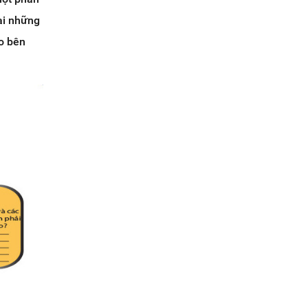
tại những
đo bên