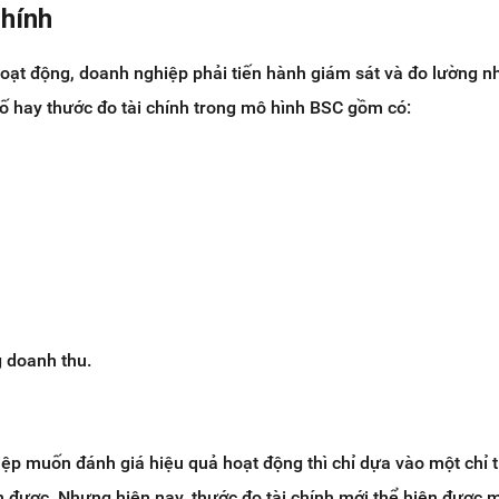
chính
hoạt động, doanh nghiệp phải tiến hành giám sát và đo lường n
 tố hay thước đo tài chính trong mô hình BSC gồm có:
g doanh thu.
ệp muốn đánh giá hiệu quả hoạt động thì chỉ dựa vào một chỉ t
ếm được. Nhưng hiện nay, thước đo tài chính mới thể hiện được 