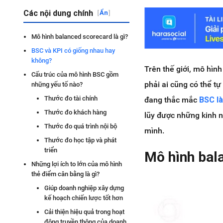
Các nội dung chính
[
Ẩn
]
Mô hình balanced scorecard là gì?
BSC và KPI có giống nhau hay
không?
Trên thế giới, mô hìn
Cấu trúc của mô hình BSC gồm
phải ai cũng có thể t
những yếu tố nào?
Thước đo tài chính
đang thắc mắc
BSC là
Thước đo khách hàng
lũy được những kinh 
Thước đo quá trình nội bộ
mình.
Thước đo học tập và phát
triển
Mô hình bal
Những lợi ích to lớn của mô hình
thẻ điểm cân bằng là gì?
Giúp doanh nghiệp xây dựng
kế hoạch chiến lược tốt hơn
Cải thiện hiệu quả trong hoạt
động truyền thông của doanh