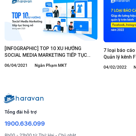
[INFOGRAPHIC] TOP 10 XU HƯỚNG
7 loại báo cáo
SOCIAL MEDIA MARKETING TIẾP TỤC
Quản lý kênh 
BÙNG NỔ TRONG NĂM 2021
hiệu quả năm 
06/04/2021
Ngân Phạm MKT
04/02/2022
Tổng đài hỗ trợ
1900.636.099
8h00 - 21h00 từ Thứ Hai - Chủ nhật