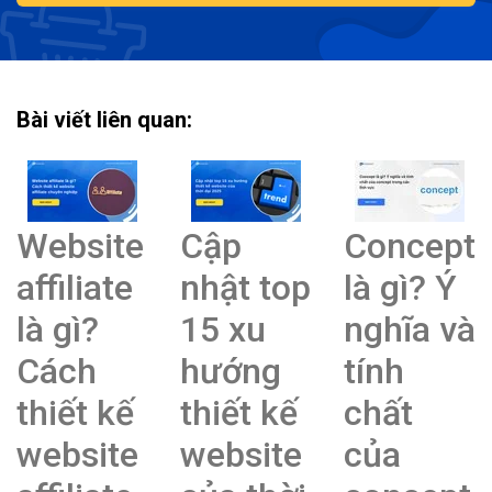
Bài viết liên quan:
Website
Cập
Concept
affiliate
nhật top
là gì? Ý
là gì?
15 xu
nghĩa và
Cách
hướng
tính
thiết kế
thiết kế
chất
website
website
của