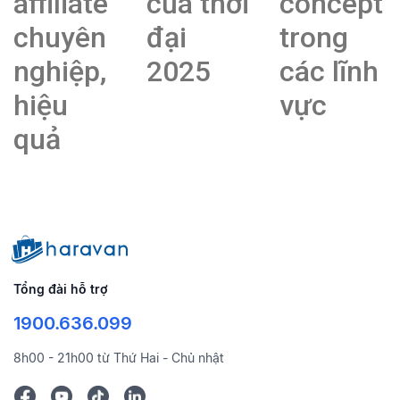
affiliate
của thời
concept
chuyên
đại
trong
nghiệp,
2025
các lĩnh
hiệu
vực
quả
Tổng đài hỗ trợ
1900.636.099
8h00 - 21h00 từ Thứ Hai - Chủ nhật