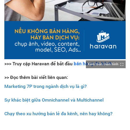
>>> Truy cập Haravan để bắt đầu
bán hàng đa kênh
Xem toàn màn hình
>> Đọc thêm bài viết liên quan:
Marketing 7P trong ngành dịch vụ là gì?
Sự khác biệt giữa Omnichannel và Multichannel
Chạy theo xu hướng bán lẻ đa kênh, nên hay không?