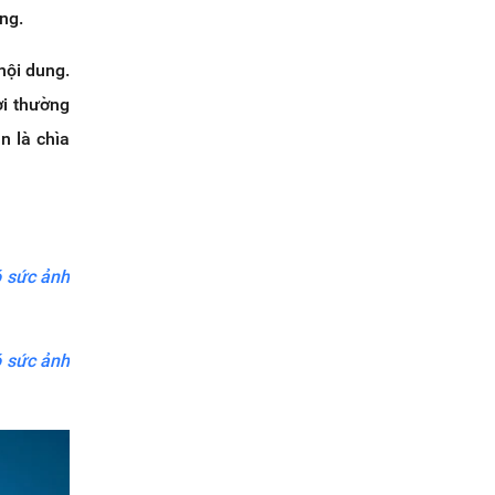
ng.
nội dung.
ời thường
n là chìa
ó sức ảnh
ó sức ảnh