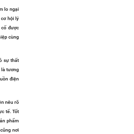
m lo ngại
cơ hội lý
g cố được
hiệp cùng
ỏ sự thất
 là tương
guồn điện
ên nêu rõ
c tế. Tốt
 sản phẩm
 cũng nơi