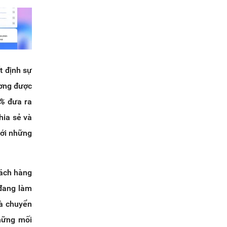
t định sự
ương được
%
đưa ra
chia sẻ và
với những
hách hàng
 đang làm
và chuyển
những mối