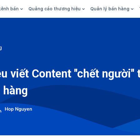
kênh bán
Quảng cáo thương hiệu
Quản lý bán hàng
n hàng
Marketing
Phần mềm quản lý bán hàn
ine
Quảng cáo
Tồn kho
g
 kênh
SEO
Giao hàng và phí ship
bsite
Content
Thanh toán
u viết Content "chết người"
n social
Thương hiệu/Brand
Tài chính
 hàng
n sàn
Nhân viên
hàng
Hop Nguyen