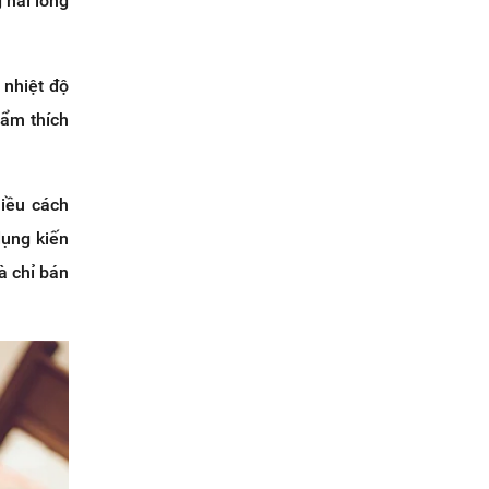
 hài lòng
 nhiệt độ
hẩm thích
iều cách
dụng kiến
à chỉ bán