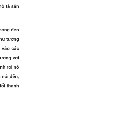
mô tả sản
 bóng đèn
như tương
a vào các
tượng với
nh rơi nó
 nói đến,
đổi thành