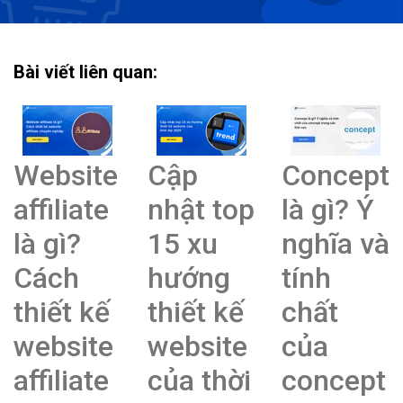
Bài viết liên quan:
Website
Cập
Concept
affiliate
nhật top
là gì? Ý
là gì?
15 xu
nghĩa và
Cách
hướng
tính
thiết kế
thiết kế
chất
website
website
của
affiliate
của thời
concept