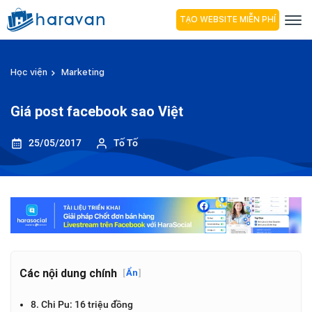
TẠO WEBSITE MIỄN PHÍ
Học viện
Marketing
Giá post facebook sao Việt
25/05/2017
Tố Tố
Các nội dung chính
[
Ẩn
]
8. Chi Pu: 16 triệu đồng