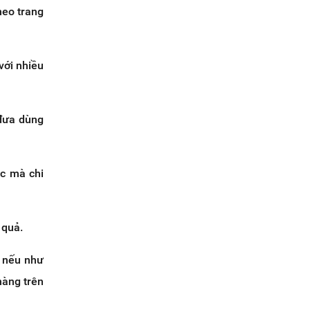
heo trang
với nhiều
 đưa dùng
ác mà chi
 quả.
i nếu như
hàng trên