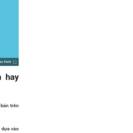
àn hình
n hay
 bán trên
, dựa vào