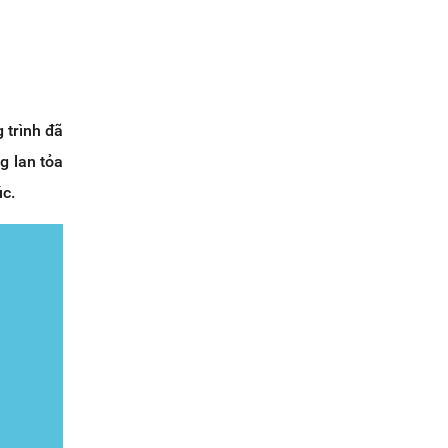
 trình đã
g lan tỏa
úc.