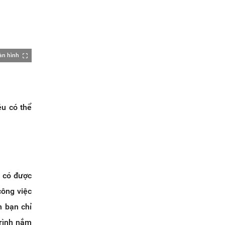
àn hình
ều có thể
ể có được
công việc
n bạn chỉ
trình nắm