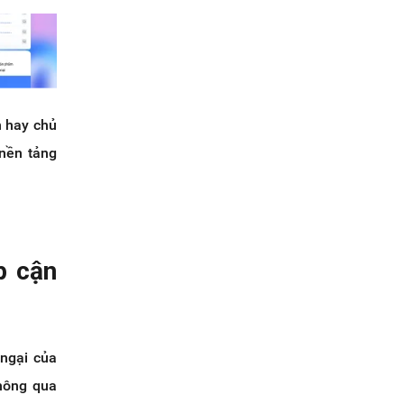
n hay chủ
 nền tảng
p cận
 ngại của
hông qua