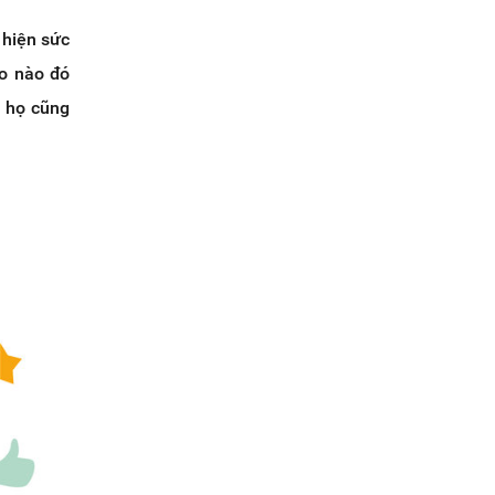
 hiện sức
eo nào đó
 họ cũng