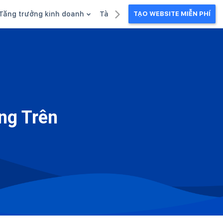
Tăng trưởng kinh doanh
Tài liệu kinh doanh
TẠO WEBSITE MIỄN PHÍ
g
Khuyến mãi
Ebook
Chăm sóc khách hàng
Câu chuyện kinh doanh
Webinar
ng Trên