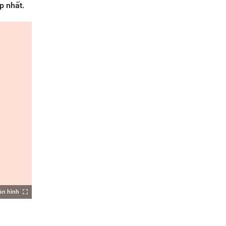
p nhất.
àn hình