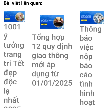
Bài viết liên quan:
1001
Thông
ý
Tổng hợp
báo
tưởng
12 quy định
việc
trang
giao thông
nộp
trí Tết
mới áp
báo
đẹp
dụng từ
cáo
độc
01/01/2025
tình
lạ
hình
nhất
hoạt