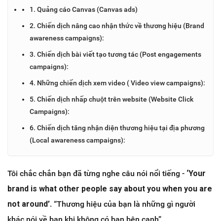
1. Quảng cáo Canvas (Canvas ads)
2. Chiến dịch nâng cao nhận thức về thương hiệu (Brand
awareness campaigns):
3. Chiến dịch bài viết tạo tương tác (Post engagements
campaigns):
4. Những chiến dịch xem video ( Video view campaigns):
5. Chiến dịch nhấp chuột trên website (Website Click
Campaigns):
6. Chiến dịch tăng nhận diện thương hiệu tại địa phương
(Local awareness campaigns):
Tôi chắc chắn bạn đã từng nghe câu nói nổi tiếng -
‘Your
brand is what other people say about you when you are
not around’
.
“Thương hiệu của bạn là những gì người
khác nói về bạn khi không có bạn bên cạnh”